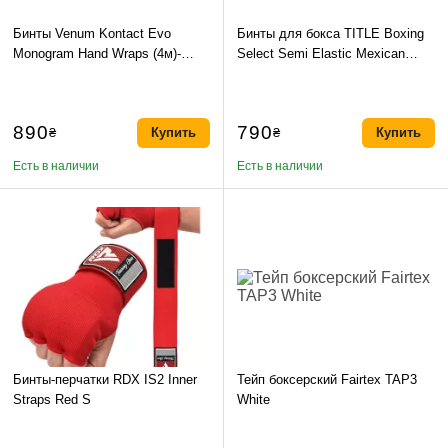
Бинты Venum Kontact Evo
Бинты для бокса TITLE Boxing
Monogram Hand Wraps (4м)-
Select Semi Elastic Mexican
черный
Black 4.5м
890
790
₴
Купить
₴
Купить
Есть в наличии
Есть в наличии
Бинты-перчатки RDX IS2 Inner
Тейп боксерский Fairtex TAP3
Straps Red S
White