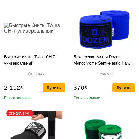
Быстрые бинты Twins CH-7-
Боксерские бинты Dozen
универсальный
Monochrome Semi-elastic Hand
Wraps Blue-4,75м
Отзывы
Отзывы
7
2
2 192
370
₴
Купить
₴
Купить
Есть в наличии
Есть в наличии
СКИДКА 34%