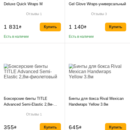
Deluxe Quick Wraps M
Gel Glove Wraps-универсальный
Отзывы
Отзывы
1
3
1 831
1 140
₴
Купить
₴
Купить
Есть в наличии
Есть в наличии
Боксерские бинты TITLE
Бинты для бокса Rival Mexican
Advanced Semi-Elastic 2,8м-
Handwraps Yellow 3.8м
фиолетовый
Отзывы
1
355
645
₴
Купить
₴
Купить