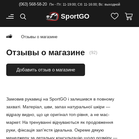
(063) 568-58-20
Пн - Пт: 11-19:00; Cб: 11-16:00; Вс: выходной
Sport
GO
Отзывы о магазине
Отзывы о магазине
(92)
Добавить отзыв о магазине
Замовив рукавиці на SportGO і залишився в повному
захваті. Матеріал, шви, запах натуральної шкіри —
відразу видно, що це оригінал топ-рівня, а не мас-
маркет. На тренуванні відчуваються як продовження
руки, фіксація зап'ястя ідеальна. Окреме дякую
менеджеру за детальну консультацію щодо розміру —