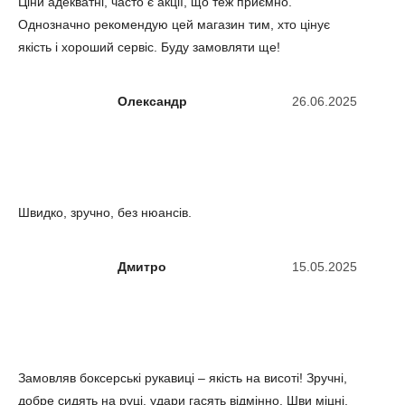
Ціни адекватні, часто є акції, що теж приємно.
Однозначно рекомендую цей магазин тим, хто цінує
якість і хороший сервіс. Буду замовляти ще!
Олександр
26.06.2025
Швидко, зручно, без нюансів.
Дмитро
15.05.2025
Замовляв боксерські рукавиці – якість на висоті! Зручні,
добре сидять на руці, удари гасять відмінно. Шви міцні,