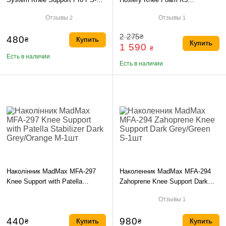
6008 Blue/White S/M
Black/White S (пара)
Отзывы
Отзывы
2
1
2 275
₴
480
₴
Купить
Купить
1 590
₴
Есть в наличии
Есть в наличии
Наколінник MadMax MFA-297
Наколенник MadMax MFA-294
Knee Support with Patella
Zahoprene Knee Support Dark
Stabilizer Dark Grey/Orange M-
Grey/Green S-1шт
Отзывы
1
1шт
440
980
₴
Купить
₴
Купить