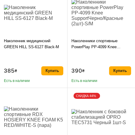
Наколенник медицинский
Наколенники спортивные
GREEN HILL SS-6127 Black-M
PowerPlay PP-4099 Knee
SupportЧерно/Красные (2шт)-
S/M
385
390
₴
Купить
₴
Купить
Есть в наличии
Есть в наличии
СКИДКА 44%