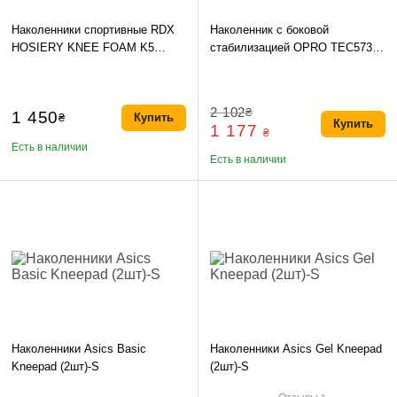
Наколенники спортивные RDX
Наколенник c боковой
HOSIERY KNEE FOAM K5
стабилизацией OPRO TEC5731
RED/WHITE-S (пара)
Черный 1шт-S
2 102
₴
1 450
₴
Купить
Купить
1 177
₴
Есть в наличии
Есть в наличии
Наколенники Asics Basic
Наколенники Asics Gel Kneepad
Kneepad (2шт)-S
(2шт)-S