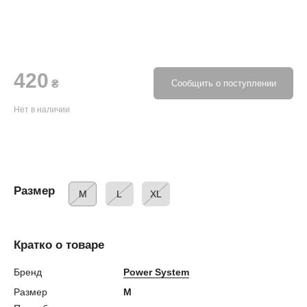
420
₴
Сообщить о поступлении
Нет в наличии
Размер
M
L
XL
Кратко о товаре
Бренд
Power System
Размер
M