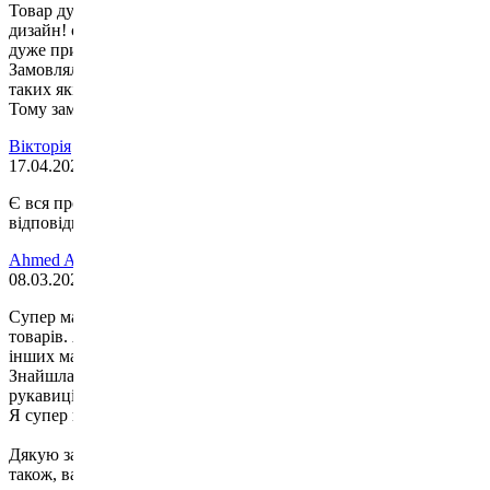
Товар дуже сподобався, швидка доставка. Оригінальний
дизайн! справді дуже прикольно і стильно виглядає) Ціна
дуже приємна а якість просто бомба.
Замовляла на подарунок і хлопцю дуже сподобалось( казав що
таких якісних лап в нього ще не було)
Тому замовляйте не пожалієте!
Вікторія
17.04.2024
Є вся продукція, та швидка доставка, якість продукції та ціни
відповідні порівняно з іншими магазинами
Ahmed Abdelhakim
08.03.2024
Cупер магазин, порадив друг, сказав, що великий вибір
товарів. Але я не думала, що настільки більший вибір ніж в
інших магазинах по Києву.
Знайшла все що мені потрібно було, а це капа, рашгард,
рукавиці (білі прям як і хотіла), захист ніг та шолом!!!
Я супер щаслива, ще і гарантію на все дали.
Дякую за допомогу та поради консультантів, буду радити,
також, вас друзям!!