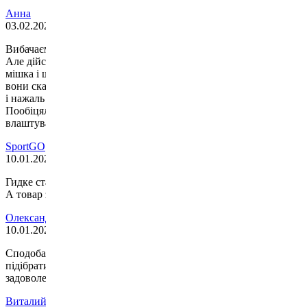
Анна
03.02.2024
Вибачаємось за затримку замовлення.
Але дійсно на момент замовлення, склад підтвердив наявність
мішка і що відправлять ВТ-СР, тільки що зателефонувавши їм,
вони сказали що прорахувались в кількості замовлень і мішків
і нажаль не вистачило на відправку одного.
Пообіцяли, що до кінця тижня відправлять його, але Вас це не
влаштувало і Ви скасували замовлення.
SportGO
10.01.2024
Гидке ставлення, замовлення прийняли взяли передоплату
А товар закінчився ))
Олександр
10.01.2024
Сподобався даний магазин, великий вибір товару, можна
підібрати будь-якого розміру одяг. Покупками залишився
задоволений.
Виталий