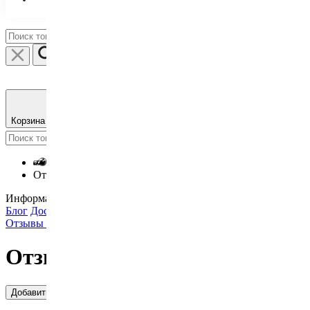
Корзина пуста
Удачных покупок :)
Отзывы о магазине
Информация
Блог
Доставка и оплата
Почему мы?
Партнерство
ОФЕРТА
Отзывы клиентов
Контакты
Бренды
Отзывы о магазине
(92)
Добавить отзыв о магазине