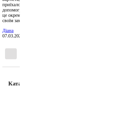
приїхало швидко, і таке як я хотіла, дуже задоволена. Дякую за
допомогу при замовленні. Доставка пройшла дуже швидко, за
це окреме спасибі. Гарантія стовідсоткова. Дуже задоволена
своїм замовленням, дякую вам за вашу гарну роботу.
Діана
07.03.2023
1
2
3
4
5
...
10
Каталог товаров
Перчатки
Защита
Капы для бокса
Боксерские бинты
Макивары и лапы
Мешки, груши, манекены