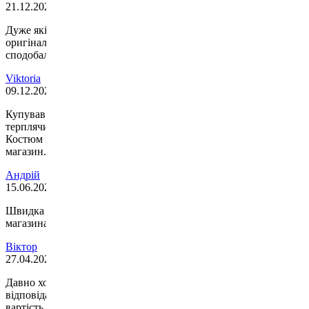
21.12.2023
Дуже якісні товари! Швидка доставка. Приємна ціна,
оригінальний дизайн. Замовляла на подарунок і хлопцю дуже
сподобалось)))
Viktoria
09.12.2023
Купував костюм Leone Ambassador. Працівник магазину
терплячий та комунікабельний. Допоміг підібрати розмір.
Костюм прийшов як треба. Якість добра. Рекомендую даний
магазин. Успіхів працівникам!
Андрій
15.06.2023
Швидка відправка, ціни переважно дешевше ніж в інших
магазинах по Києву, чудовий вибір товарів.
Віктор
27.04.2023
Давно хотіла купити кімоно. Замовити вийшло дуже легко,
відповідає якості, видно що оригінальний. Дуже здивувала
вартість, тому що це недорого за такий товар. Замовлення моє