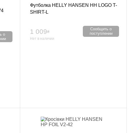
Футболка HELLY HANSEN HH LOGO T-
V4
SHIRT-L
Сообщить о
1 009
₴
поступлении
ь о
Нет в наличии
нии