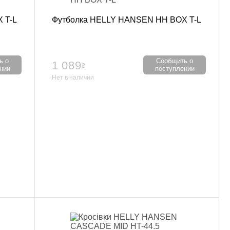
 T-L
Футболка HELLY HANSEN HH BOX T-L
ь о
Сообщить о
1 089
₴
нии
поступлении
Нет в наличии