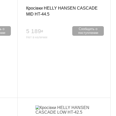
Кросівки HELLY HANSEN CASCADE
MID HT-44.5
ь о
Сообщить о
5 189
₴
нии
поступлении
Нет в наличии