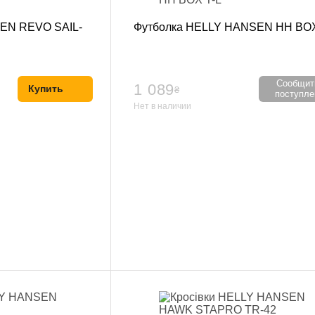
кие груши
SEN REVO SAIL-
Футболка HELLY HANSEN HH BOX
подушки
пежи, крепления для груши и мешка
я борьбы
 Фитнес
Сообщит
1 089
Купить
₴
поступле
Нет в наличии
ениры
 воды
 йоги и фитнеса
Кольца
пресса
отжиманий
аки
резина для тренировок
ля шеи
и