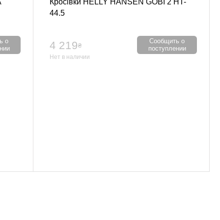
A
Кросівки HELLY HANSEN GOBI 2 HT-
44.5
ь о
Сообщить о
4 219
₴
нии
поступлении
Нет в наличии