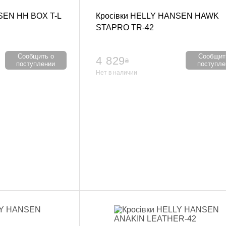
ролики
SEN HH BOX T-L
Кросівки HELLY HANSEN HAWK
й зал
STAPRO TR-42
очные платформы, Bosu
Сообщить о
Сообщит
4 829
₴
поступлении
поступле
россфита
Нет в наличии
танги
 единоборств
 форма
икбоксинга
нная одежда
айского бокса
 ММА