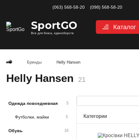
(063) 568-58-20
(098) 568-58-20
Sport
GO
Каталог
Все для бокса, единоборств
Перчатки
Категории
Перчатки дл
Перчатки д
Бренды
Helly Hansen
Перчатки дл
Снарядные 
Helly Hansen
21
Перчатки дл
Велоперчатк
Защита
Одежда повседневная
5
Категории
Шлемы для 
Категории
Футболки, майки
5
Защита паха
Защита для 
Обувь
16
Защита корп