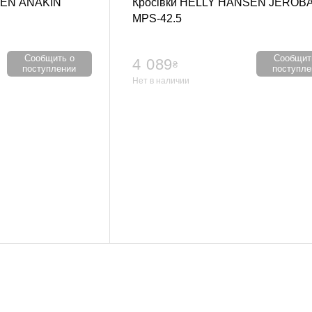
SEN ANAKIN
Кросівки HELLY HANSEN JEROB
MPS-42.5
Сообщить о
Сообщит
4 089
₴
поступлении
поступле
Нет в наличии