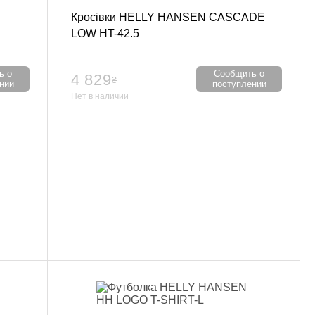
Кросівки HELLY HANSEN CASCADE
LOW HT-42.5
ь о
Сообщить о
4 829
₴
нии
поступлении
Нет в наличии