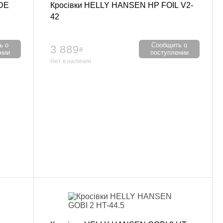
DE
Кросівки HELLY HANSEN HP FOIL V2-
42
ь о
Сообщить о
3 889
₴
нии
поступлении
Нет в наличии