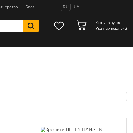
тнерство
Блог
RU
UA
Корзина пуста
Удачных покупок :)