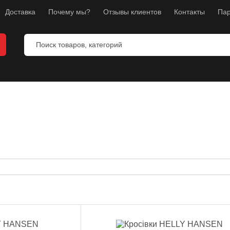
Доставка
Почему мы?
Отзывы клиентов
Контакты
Пар
я бокса
ля ММА
я каратэ
перчатки
я фитнеса
и
бокса
ног
уса и груди