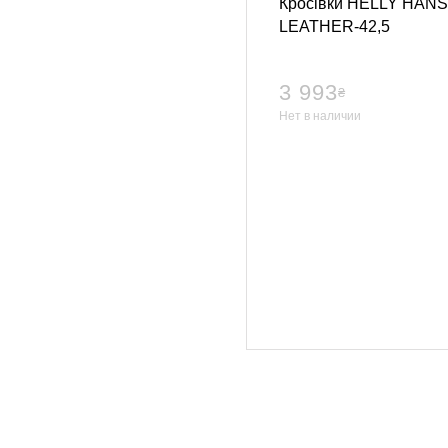
Кросівки HELLY HAN
LEATHER-42,5
3 993
₴
Нет в наличии