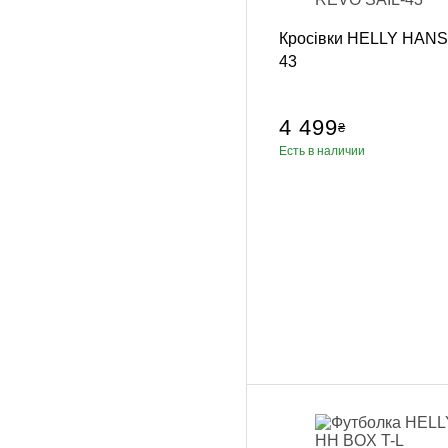
Пневматичес
Кросівки HELLY HAN
Настенные 
43
Стойки, кре
Манекен дл
Аксессуары,
4 499
₴
Категории
Есть в наличии
Брелки, сув
Бутылка для
Коврики для
Петли TRX, 
Ролики для 
Упоры для 
Фитболы
Сумки, рюкз
Скакалки
Эспандеры, 
Тренажер д
Утяжелител