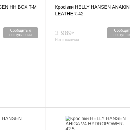
остюмы, пояс сауна
SEN HH BOX T-M
Кросівки HELLY HANSEN ANAKIN
седневная
LEATHER-42
стовки
Сообщить о
Сообщит
3 989
₴
поступлении
поступле
айки
Нет в наличии
хэквондо
карате
 дзюдо
моно
ссовки