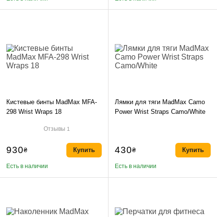
Кистевые бинты MadMax MFA-
Лямки для тяги MadMax Camo
298 Wrist Wraps 18
Power Wrist Straps Camo/White
Отзывы
1
930
430
₴
Купить
₴
Купить
Есть в наличии
Есть в наличии