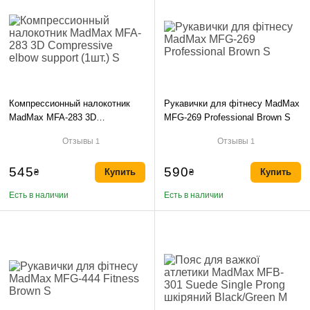
Компрессионный налокотник
Рукавички для фітнесу MadMax
MadMax MFA-283 3D
MFG-269 Professional Brown S
Compressive elbow support
Отзывы
Отзывы
1
1
(1шт.) S
545
590
₴
Купить
₴
Купить
Есть в наличии
Есть в наличии