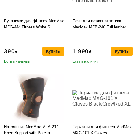
Рукавички для фітнесу MadMax
Пояс для важкої атлетики
MFG-444 Fitness White S
MadMax MFB-246 Full leather
шкіряний Chocolate brown L
390
1 990
₴
Купить
₴
Купить
Есть в наличии
Есть в наличии
Наколінник MadMax MFA-297
Перчатки для фитнеса MadMax
Knee Support with Patella
MXG-101 X Gloves