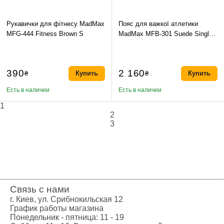
Рукавички для фітнесу MadMax
Пояс для важкої атлетики
MFG-444 Fitness Brown S
MadMax MFB-301 Suede Single
Prong шкіряний Black/Green M
390
2 160
₴
Купить
₴
Купить
Есть в наличии
Есть в наличии
1
2
3
Связь с нами
г. Киев, ул. Срибнокильская 12
График работы магазина
Понедельник - пятница: 11 - 19