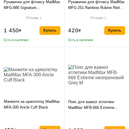
Рукавички для фітнесу MadMax
Рукавички для фітнесу MadMax
MFG-880 Signature
MFG-251 Rainbow Rubine Red
Black/Grey/Yellow M
XS
Отзывы
Отзывы
1
1
1 450
420
₴
Купить
₴
Купить
Есть в наличии
Есть в наличии
Манжети на щиколотку MadMax
Пояс для важкої атлетики
MFA-300 Ancle Cuff Black
MadMax MFB-666 Extreme
неопреновий Grey M