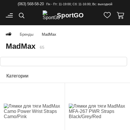
(063) 568-58-20
Пн - Пт: 11-19:00; Cб: 11-16:00; Вс: выходной
Sport
GO
Бренды
MadMax
MadMax
65
Категории