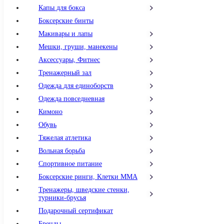
Капы для бокса
Боксерские бинты
Макивары и лапы
Мешки, груши, манекены
Аксессуары, Фитнес
Тренажерный зал
Одежда для единоборств
Одежда повседневная
Кимоно
Обувь
Тяжелая атлетика
Вольная борьба
Спортивное питание
Боксерские ринги, Клетки ММА
Тренажеры, шведские стенки,
турники-брусья
Подарочный сертификат
Бренды