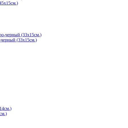
45x15см.)
-черный (33x15см.)
см.)