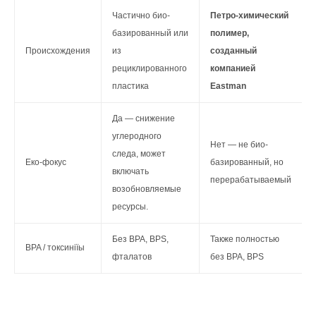
Частично био-
Петро-химический
базированный или
полимер,
Происхождения
из
созданный
рециклированного
компанией
пластика
Eastman
Да — снижение
углеродного
Нет — не био-
следа, может
Еко-фокус
базированный, но
включать
перерабатываемый
возобновляемые
ресурсы.
Без BPA, BPS,
Также полностью
BPA / токсиніїы
фталатов
без BPA, BPS