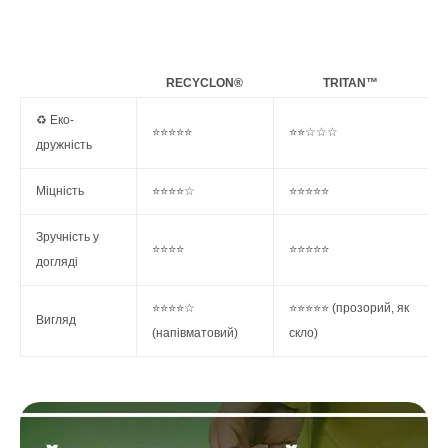
RECYCLON®
TRITAN™
♻️ Еко-
⭐⭐⭐⭐⭐
⭐⭐☆☆☆
дружність
Міцність
⭐⭐⭐⭐☆
⭐⭐⭐⭐⭐
Зручність у
⭐⭐⭐⭐
⭐⭐⭐⭐⭐
догляді
⭐⭐⭐⭐☆
⭐⭐⭐⭐⭐ (прозорий, як
Вигляд
(напівматовий)
скло)