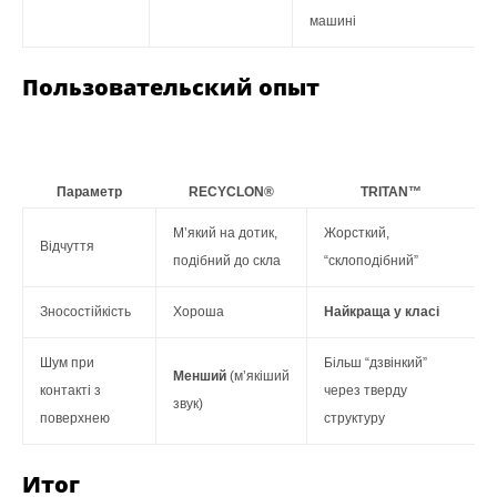
машині
Пользовательский опыт
Параметр
RECYCLON®
TRITAN™
М’який на дотик,
Жорсткий,
Відчуття
подібний до скла
“склоподібний”
Зносостійкість
Хороша
Найкраща у класі
Шум при
Більш “дзвінкий”
Менший
(м’якіший
контакті з
через тверду
звук)
поверхнею
структуру
Итог