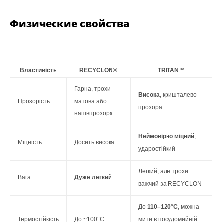
Физические свойства
Властивість
RECYCLON®
TRITAN™
Гарна, трохи
Висока
, кришталево
Прозорість
матова або
прозора
напівпрозора
Неймовірно міцний
,
Міцність
Досить висока
ударостійкий
Легкий, але трохи
Вага
Дуже легкий
важчий за RECYCLON
До
110–120°C
, можна
Термостійкість
До ~100°C
мити в посудомийній