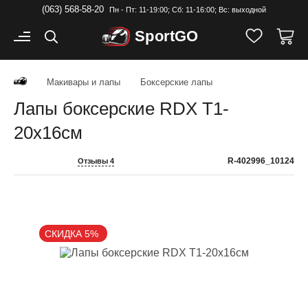
(063) 568-58-20
Пн - Пт: 11-19:00; Cб: 11-16:00; Вс: выходной
Sport
GO
Макивары и лапы
Боксерские лапы
Лапы боксерские RDX T1-
20x16см
R-402996_10124
Отзывы 4
СКИДКА 5%