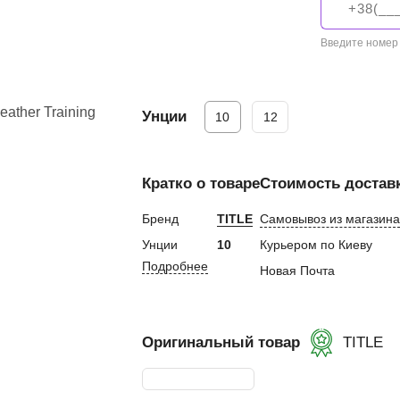
евная
Введите номер
ка
Унции
10
12
ание
Кратко о товаре
Стоимость достав
и, Клетки ММА
ские стенки,
Бренд
TITLE
Самовывоз из магазина
Унции
10
Курьером по Киеву
Подробнее
тификат
Новая Почта
Оригинальный товар
TITLE