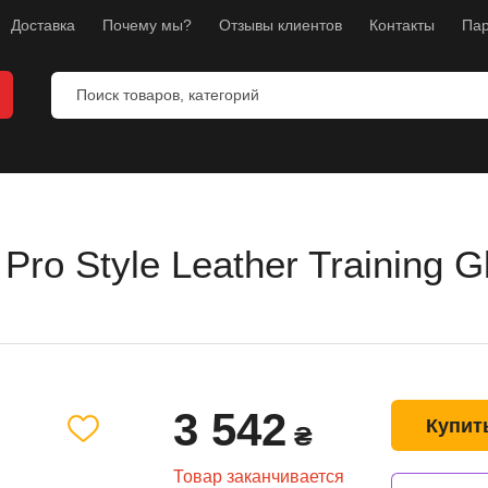
Доставка
Почему мы?
Отзывы клиентов
Контакты
Пар
ro Style Leather Training G
ты
ы
манекены
тнес
3 542
л
Купит
₴
ноборств
Товар заканчивается