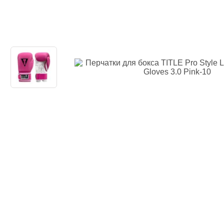
Одежда повседн
Кимоно
Обувь
Тяжелая атлети
Вольная борьба
Спортивное пит
Боксерские ринг
Тренажеры, швед
турники-брусья
Подарочный сер
Бренды