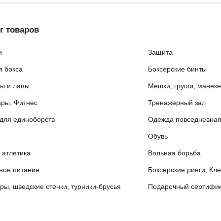
г товаров
и
Защита
я бокса
Боксерские бинты
ы и лапы
Мешки, груши, манек
ары, Фитнес
Тренажерный зал
для единоборств
Одежда повседневна
Обувь
 атлетика
Вольная борьба
ное питание
Боксерские ринги, Кл
ры, шведские стенки, турники-брусья
Подарочный сертифик