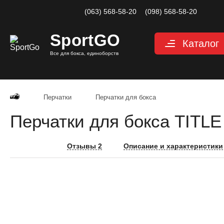
(063) 568-58-20
(098) 568-58-20
Sport
GO
Каталог
Все для бокса, единоборств
Перчатки
Защита
Перчатки
Перчатки для бокса
Капы для бокса
Перчатки для бокса TITLE P
Боксерские бин
Макивары и лап
Отзывы 2
Описание и характеристики
Мешки, груши, 
Аксессуары, Фи
Тренажерный за
Одежда для еди