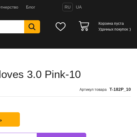
тнерство
Блог
RU
UA
Корзина пуста
Удачных покупок :)
loves 3.0 Pink-10
T-182P_10
Артикул товара
ь