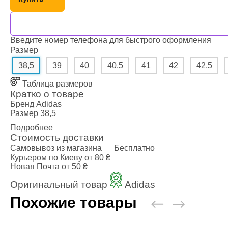
Одежда повседн
Кимоно
Обувь
Введите номер телефона для быстрого оформления
Размер
Тяжелая атлети
38,5
39
40
40,5
41
42
42,5
Вольная борьба
Таблица размеров
Спортивное пит
Кратко о товаре
Бренд
Adidas
Боксерские ринг
Размер
38,5
Тренажеры, швед
Подробнее
Стоимость доставки
турники-брусья
Самовывоз из магазина
Бесплатно
Подарочный сер
Курьером по Киеву
от 80 ₴
Новая Почта
от 50 ₴
Бренды
Оригинальный товар
Adidas
Похожие товары