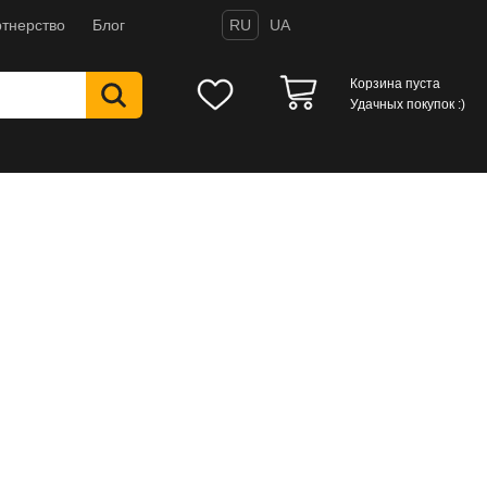
тнерство
Блог
RU
UA
Корзина пуста
Удачных покупок :)