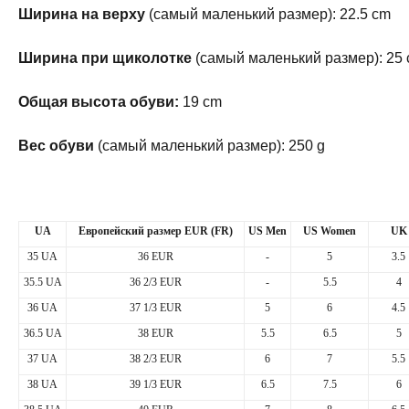
Ширина на верху
(самый маленький размер): 22.5 cm
Ширина при щиколотке
(самый маленький размер): 25
Общая высота обуви:
19 cm
Вес обуви
(самый маленький размер): 250 g
UA
Европейский
размер
EUR (FR)
US Men
US Women
UK
35 UA
36 EUR
-
5
3.5
35.5 UA
36 2/3 EUR
-
5.5
4
36 UA
37 1/3 EUR
5
6
4.5
36.5 UA
38 EUR
5.5
6.5
5
37 UA
38 2/3 EUR
6
7
5.5
38 UA
39 1/3 EUR
6.5
7.5
6