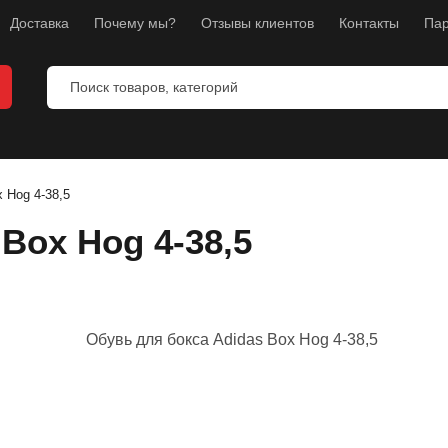
Доставка
Почему мы?
Отзывы клиентов
Контакты
Пар
 Hog 4-38,5
Box Hog 4-38,5
ты
ы
манекены
тнес
л
ноборств