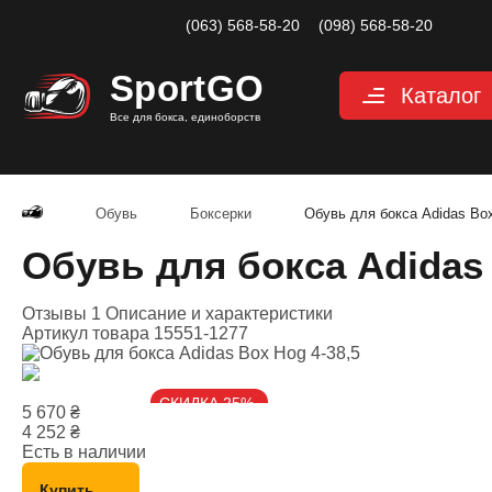
(063) 568-58-20
(098) 568-58-20
Sport
GO
Каталог
Все для бокса, единоборств
Перчатки
Защита
Обувь
Боксерки
Обувь для бокса Adidas Box
Капы для бокса
Обувь для бокса Adidas 
Боксерские бин
Отзывы 1
Описание и характеристики
Макивары и лап
Артикул товара
15551-1277
Мешки, груши, 
Аксессуары, Фи
СКИДКА 25%
5 670
₴
Тренажерный за
4 252
₴
Есть в наличии
Одежда для еди
Купить