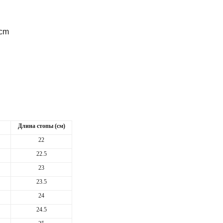
 cm
Длина
стопы
(
см
)
22
22.5
23
23.5
24
24.5