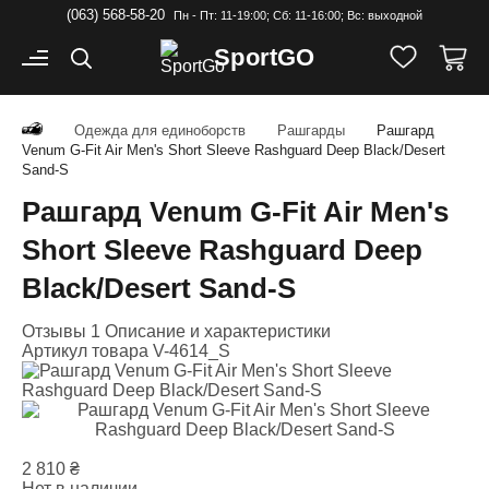
(063) 568-58-20
Пн - Пт: 11-19:00; Cб: 11-16:00; Вс: выходной
Sport
GO
Одежда для единоборств
Рашгарды
Рашгард
Venum G-Fit Air Men's Short Sleeve Rashguard Deep Black/Desert
Sand-S
Рашгард Venum G-Fit Air Men's
Short Sleeve Rashguard Deep
Black/Desert Sand-S
Отзывы 1
Описание и характеристики
Артикул товара
V-4614_S
2 810
₴
Нет в наличии