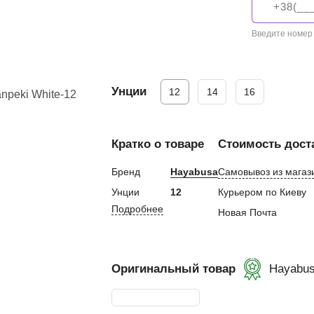
евная
Введите номер
ка
Унции
12
14
16
ание
Кратко о товаре
Стоимость дост
и, Клетки ММА
ские стенки,
Бренд
Hayabusa
Самовывоз из магаз
Унции
12
Курьером по Киеву
Подробнее
тификат
Новая Почта
Оригинальный товар
Hayabu