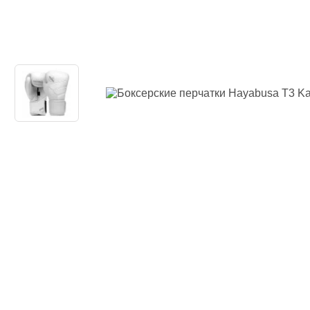
Одежда повседн
Кимоно
Обувь
Тяжелая атлети
Вольная борьба
Спортивное пит
Боксерские ринг
Тренажеры, швед
турники-брусья
Подарочный сер
Бренды