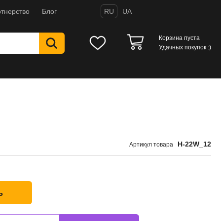
тнерство
Блог
RU
UA
Корзина пуста
Удачных покупок :)
H-22W_12
Артикул товара
ь