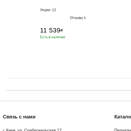
Унции: 12
Отзывы
5
11 539
₴
Есть в наличии
Связь с нами
Катало
г. Киев, ул. Срибнокильская 12
Перчатк