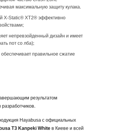
ечивая максимальную защиту кулака.
й X-Static® XT2® эффективно
войствами;
яет непревзойденный дизайн и имеет
ть пот со лба);
 обеспечивает правильное сжатие
 завершающим результатом
 разработчиков.
родукция Hayabusa с официальных
usa T3 Kanpeki White
в Киеве и всей