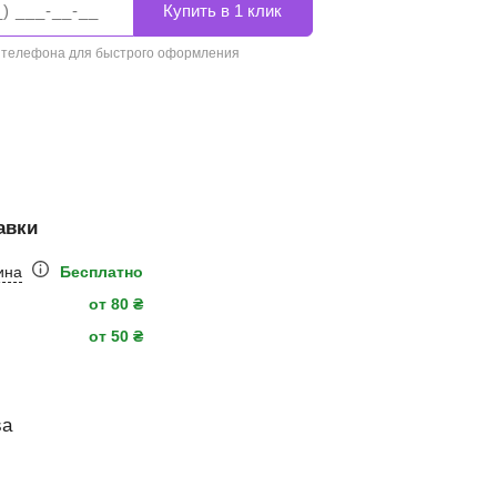
 телефона для быстрого оформления
авки
ина
Бесплатно
от 80 ₴
от 50 ₴
sa