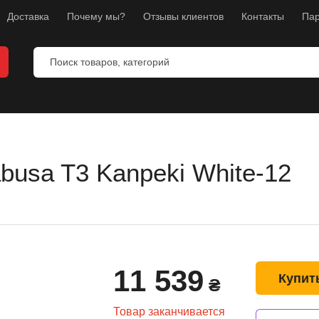
Доставка
Почему мы?
Отзывы клиентов
Контакты
Пар
busa T3 Kanpeki White-12
ты
ы
манекены
тнес
11 539
л
Купит
₴
ноборств
Товар заканчивается