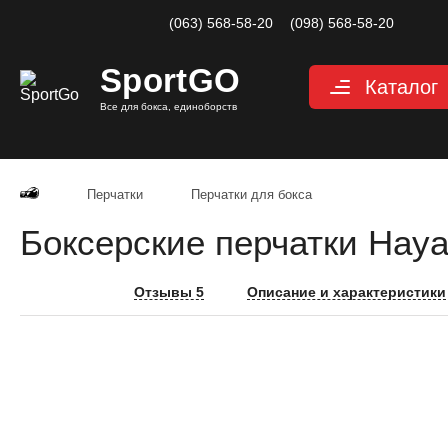
(063) 568-58-20
(098) 568-58-20
Sport
GO
Каталог
Все для бокса, единоборств
Перчатки
Защита
Перчатки
Перчатки для бокса
Капы для бокса
Боксерские перчатки Haya
Боксерские бин
Макивары и лап
Отзывы 5
Описание и характеристики
Мешки, груши, 
Аксессуары, Фи
Тренажерный за
Одежда для еди