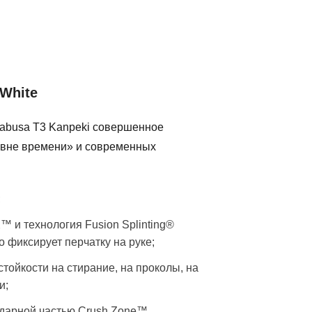
 White
yabusa T3 Kanpeki совершенное
«вне времени» и современных
;
™ и технология Fusion Splinting®
 фиксирует перчатку на руке;
тойкости на стирание, на проколы, на
и;
 ударной частью Crush Zone™