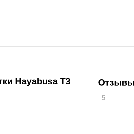
тки Hayabusa T3
Отзывы
5