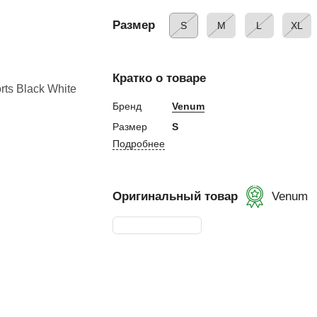
евная
Размер
S
M
L
XL
ка
Кратко о товаре
Бренд
Venum
ание
Размер
S
Подробнее
и, Клетки ММА
ские стенки,
Оригинальный товар
Venum
тификат