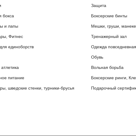
и
Защита
я бокса
Боксерские бинты
ы и лапы
Мешки, груши, манек
ары, Фитнес
Тренажерный зал
для единоборств
Одежда повседневна
Обувь
 атлетика
Вольная борьба
ное питание
Боксерские ринги, Кл
ры, шведские стенки, турники-брусья
Подарочный сертифик