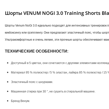
Шорты VENUM NOGI 3.0 Training Shorts Bla
Шорты Venum NoGi 3.0 идеально подходят для интенсивных тренировок п
кикбоксингу или грэпплингу. Они предлагают эластичный пояс, чтобы шор
Ультракомфортные и очень легкие, эти прочные шорты обеспечивают мак
ТЕХНИЧЕСКИЕ ОСОБЕННОСТИ:
Доступный в 5 цветах, они сочетаются с другими элементами коллекци
Материал 95 % полиэстер / 5 % эластан, лайкра 85 % полиэстер / 15 
Эластичный пояс с шнурками.
Машинная стирка при 30 °, не сушить в стиральной машине.
Бренд Венум.