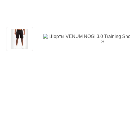
Одежда повседн
Кимоно
Обувь
Тяжелая атлети
Вольная борьба
Спортивное пит
Боксерские ринг
Тренажеры, швед
турники-брусья
Подарочный сер
Бренды