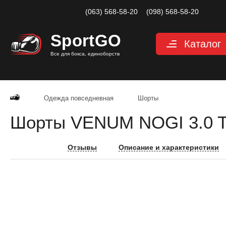
(063) 568-58-20
(098) 568-58-20
Sport
GO
Каталог
Все для бокса, единоборств
Перчатки
Защита
Одежда повседневная
Шорты
Капы для бокса
Шорты VENUM NOGI 3.0 Tra
Боксерские бин
Макивары и лап
Отзывы
Описание и характеристики
Мешки, груши, 
Аксессуары, Фи
Тренажерный за
Одежда для еди