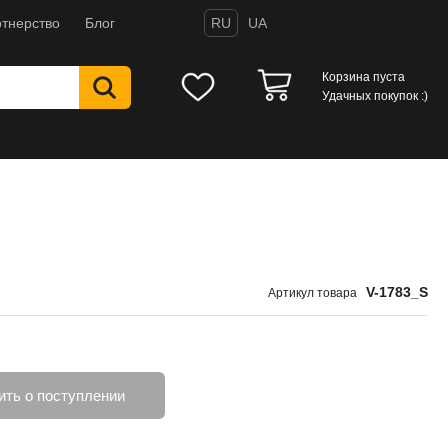
тнерство
Блог
RU
UA
Корзина пуста
Удачных покупок :)
V-1783_S
Артикул товара
ть о поступлении