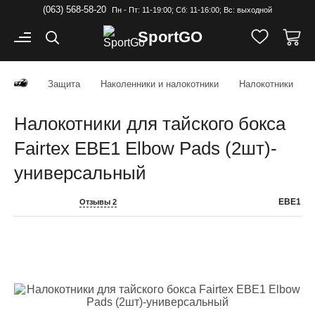
(063) 568-58-20
Пн - Пт: 11-19:00; Cб: 11-16:00; Вс: выходной
Sport
GO
Защита
Наколенники и налокотники
Налокотники
Налокотники для тайского бокса
Fairtex EBE1 Elbow Pads (2шт)-
универсальный
EBE1
Отзывы 2