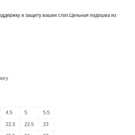
оддержку и защиту ваших стоп.Цельная подошва из
ногу
4.5
5
5.5
22.3
22.5
23