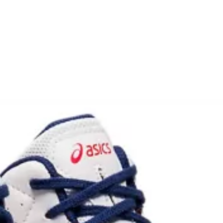
евная
ка
ание
и, Клетки ММА
ские стенки,
тификат