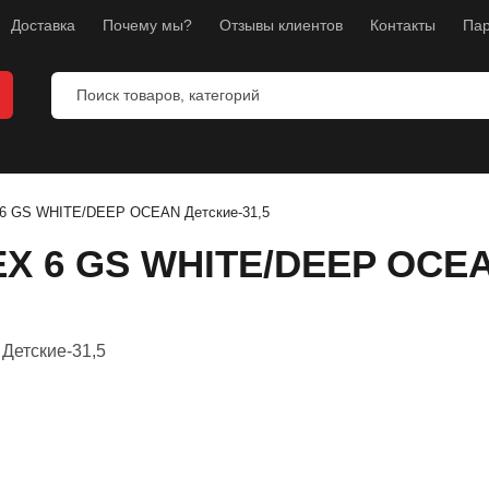
Доставка
Почему мы?
Отзывы клиентов
Контакты
Пар
6 GS WHITE/DEEP OCEAN Детские-31,5
X 6 GS WHITE/DEEP OCEA
ты
ы
манекены
тнес
л
ноборств