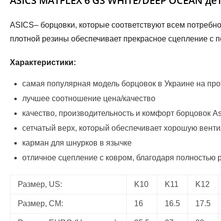
ASICS MATFLEX 6 GS WHITE/DEEP OCEAN де
ASICS– борцовки, которые соответствуют всем потребн
плотной резины обеспечивает прекрасное сцепление с 
Характеристики:
самая популярная модель борцовок в Украине на про
лучшее соотношение цена/качество
качество, производительность и комфорт борцовок A
сетчатый верх, который обеспечивает хорошую вентил
карман для шнурков в язычке
отличное сцепление с ковром, благодаря полностью
Размер, US:
K10
K11
K12
Размер, СМ:
16
16.5
17.5