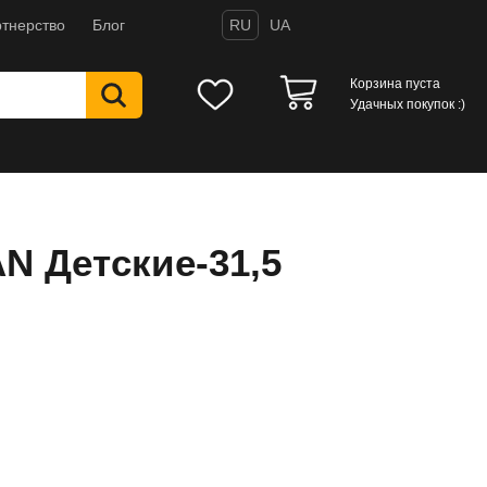
тнерство
Блог
RU
UA
Корзина пуста
Удачных покупок :)
N Детские-31,5