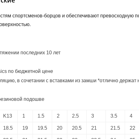
тские
остям спортсменов-борцов и обеспечивают превосходную п
поверхностью.
тяжении последних 10 лет
sics по бюджетной цене
яцию, в сочетании с вставками из замши *отлично держат 
 резиновой подошве
K13
1
1.5
2
2.5
3
3.5
4
18.5
19
19.5
20
20.5
21
21.5
22