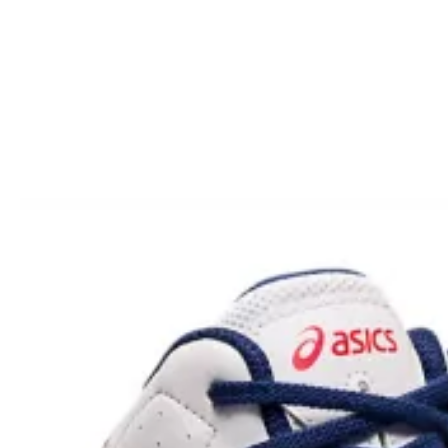
Одежда повседн
Кимоно
Обувь
Тяжелая атлети
Вольная борьба
Спортивное пит
Боксерские ринг
Тренажеры, швед
турники-брусья
Подарочный сер
Бренды