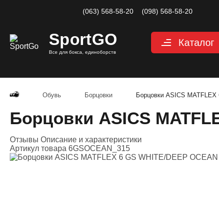
(063) 568-58-20
(098) 568-58-20
Sport
GO
Каталог
Все для бокса, единоборств
Перчатки
Защита
Обувь
Борцовки
Борцовки ASICS MATFLEX 
Капы для бокса
Борцовки ASICS MATFLE
Боксерские бин
Отзывы
Описание и характеристики
Макивары и лап
Артикул товара
6GSOCEAN_315
Мешки, груши, 
Аксессуары, Фи
Тренажерный за
Одежда для еди