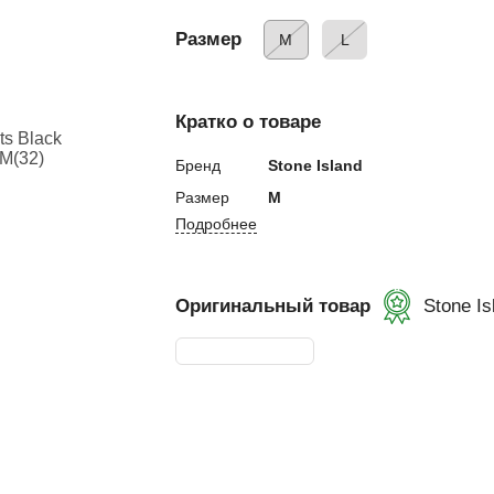
 и налокотники
ы
Размер
M
L
кса
 капа
Кратко о товаре
а
екетов
Бренд
Stone Island
Размер
M
бинты
Подробнее
 лапы
лапы
Оригинальный товар
Stone Is
Пады
етки
и, манекены
окса
бокса
ой мешок