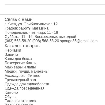
Креатин
Предтренир
Протеин
Протеиновые
Связь с нами
Боксерские 
г. Киев, ул. Срибнокильская 12
Категории
График работы магазина
Понедельник - пятница: 11 - 19
Боксерские 
Суббота: 11 - 16, Воскресенье: выходной
Клетки ММА
(063) 568-58-20
(098) 568-58-20
sportgo35@gmail.com
Тренажеры, 
Каталог товаров
Перчатки
Категории
Защита
Спортивные
Капы для бокса
Турники-бру
Боксерские бинты
Макивары и лапы
Шведские ст
Мешки, груши, манекены
Подарочный
Аксессуары, Фитнес
Бренды
Тренажерный зал
Одежда для единоборств
Одежда повседневная
Кимоно
Обувь
Тяжелая атлетика