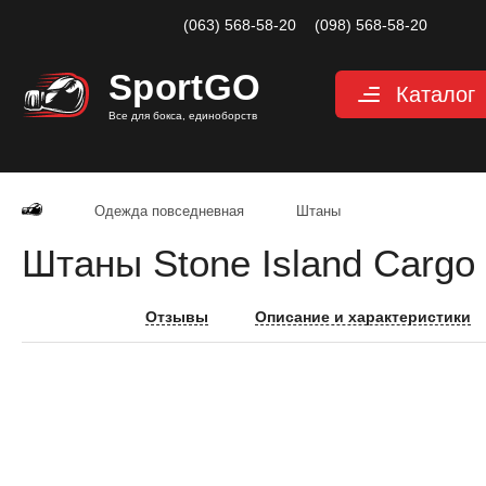
(063) 568-58-20
(098) 568-58-20
Sport
GO
Каталог
Все для бокса, единоборств
Перчатки
Категории
Перчатки дл
Перчатки д
Одежда повседневная
Штаны
Перчатки дл
Штаны Stone Island Carg
Снарядные 
Перчатки дл
Велоперчатк
Отзывы
Описание и характеристики
Защита
Категории
Шлемы для 
Защита паха
Защита для 
Защита корп