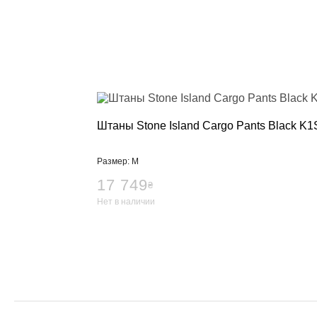
Тяжелая атл
Категории
Бинты для п
Кистевые би
Лямки для т
Пояс для тя
Женский кос
Штаны Stone Island Cargo Pants Black 
Мужской кос
Носки для т
Размер: M
Вольная бор
Категории
17 749
₴
Борцовские 
Нет в наличии
Борцовское 
Спортивное 
Категории
BCAA
L-карнитин
Витамины и