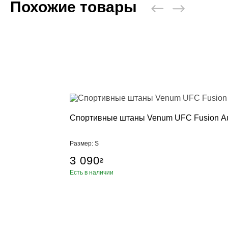
Похожие товары
Пневматичес
Настенные 
Стойки, кре
Манекен дл
Аксессуары,
Категории
Брелки, сув
Бутылка для
Коврики для
Петли TRX, 
Спортивные штаны Venum UFC Fusion Aut
Ролики для 
Упоры для 
Размер: S
Фитболы
3 090
₴
Сумки, рюкз
Есть в наличии
Скакалки
Эспандеры, 
Тренажер д
Утяжелител