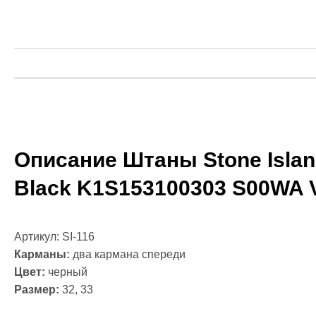
Массажные 
Файтбол
Тренажерны
Категории
Балансиров
Гантели
Канат для к
Диски для ш
Гири
Грифы
Описание Штаны Stone Islan
Медболы
Black K1S153100303 S00WA 
Одежда для
Категории
Боксерская
Форма для к
Артикул: SI-116
Компрессио
Карманы:
два кармана спереди
Рашгарды
Цвет:
черный
Шорты для Т
Размер:
32, 33
Шорты для