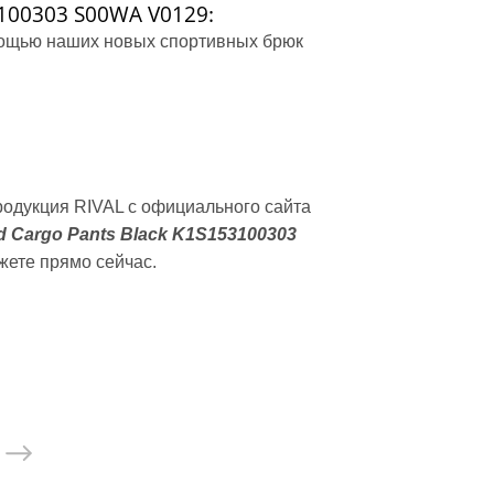
остюмы, пояс сауна
3100303 S00WA V0129:
седневная
мощью наших новых спортивных брюк
стовки
айки
родукция RIVAL с официального сайта
 Cargo Pants Black K1S153100303
хэквондо
жете прямо сейчас.
карате
 дзюдо
моно
ссовки