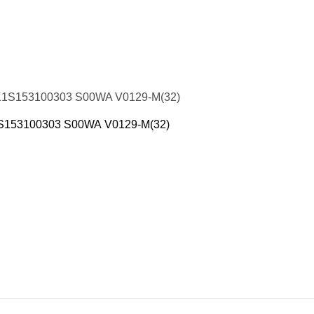
етика
риседаний
нты для жима
яги
желой атлетики
тюм для тяжелой атлетики
K1S153100303 S00WA V0129-M(32)
тюм для тяжелой атлетики
яжелой атлетики
ьба
ковры
трико
питание
 минералы