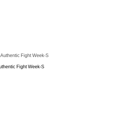
кие груши
подушки
пежи, крепления для груши и мешка
я борьбы
 Фитнес
ениры
 воды
 йоги и фитнеса
Кольца
hentic Fight Week-S
пресса
отжиманий
аки
резина для тренировок
ля шеи
и