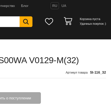
тнерство
Блог
RU
UA
Корзина пуста
Удачных покупок :)
 S00WA V0129-M(32)
SI-116_32
Артикул товара
ть о поступлении