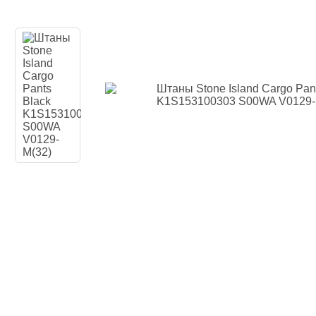
Наколенники
Голеностоп
Капы для бо
Категории
Стандартная
Двойная кап
Капа для бр
Футляр
Боксерские 
Макивары и
Категории
Боксерские 
Макивара, 
Палки и Рак
Мешки, груш
Категории
Груша для б
Мешки для 
Водоналивн