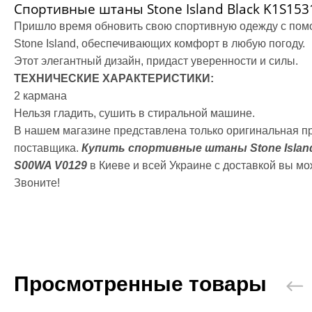
Сгоночные к
Спортивные штаны Stone Island Black K1S15
Одежда пов
Пришло время обновить свою спортивную одежду с по
Категории
Stone Island, обеспечивающих комфорт в любую погоду.
Кофты и тол
Этот элегантный дизайн, придаст уверенности и силы.
Штаны
ТЕХНИЧЕСКИЕ ХАРАКТЕРИСТИКИ:
Футболки, м
2 кармана
Шорты
Нельзя гладить, сушить в стиральной машине.
Кимоно
В нашем магазине представлена только оригинальная п
Категории
поставщика.
Купить
спортивные штаны Stone Island
Добок для т
S00WA V0129
в Киеве и всей Украине с доставкой вы мо
Кимоно для 
Звоните!
Кимоно для
Пояс для ки
Обувь
Категории
Борцовки
Боксерки
Просмотренные товары
Штангетки
Мужские кро