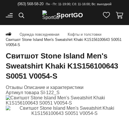
(063) 568-58-20
Пн - Пт: 11-19:00; Cб: 11-16:00; Вс: выходной
Sport
GO
Одежда повседневная
Кофты и толстовки
Свитшот Stone Island Men's Sweatshirt Khaki K1S156100643 S0051
V0054-S
Свитшот Stone Island Men's
Sweatshirt Khaki K1S156100643
S0051 V0054-S
Отзывы
Описание и характеристики
Артикул товара
SI-122_S