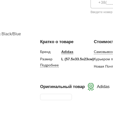
евная
Введите номер
ка
Кратко о товаре
Стоимост
ание
Бренд
Adidas
Самовывоз 
и, Клетки ММА
Размер
L (57.5x33.5x23см)
Курьером п
ские стенки,
Подробнее
Новая Поч
тификат
Оригинальный товар
Adidas