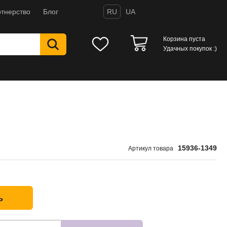
тнерство
Блог
RU
UA
Корзина пуста
Удачных покупок :)
15936-1349
Артикул товара
ь