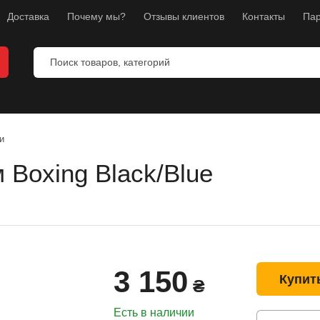
Доставка
Почему мы?
Отзывы клиентов
Контакты
Пар
и
 Boxing Black/Blue
ты
ы
манекены
тнес
3 150
л
Купит
₴
ноборств
Есть в наличии