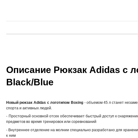
Описание Рюкзак Adidas с л
Black/Blue
Новый рюкзак
Adidas
с логотипом
Boxing
- объемом 45 л станет незам
спорта и активных людей.
-
Просторный основной отсек
обеспечивает быстрый доступ к снаряжени
предметов во время тренировок или соревнований
- Внутреннее отделение на молнии специально разработано для хранения
к
ним