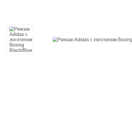
Одежда повседн
Кимоно
Обувь
Тяжелая атлети
Вольная борьба
Спортивное пит
Боксерские ринг
Тренажеры, швед
турники-брусья
Подарочный сер
Бренды