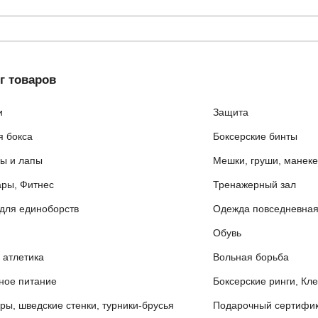
г товаров
и
Защита
я бокса
Боксерские бинты
ы и лапы
Мешки, груши, манек
ары, Фитнес
Тренажерный зал
для единоборств
Одежда повседневна
Обувь
 атлетика
Вольная борьба
ное питание
Боксерские ринги, Кл
ры, шведские стенки, турники-брусья
Подарочный сертифик