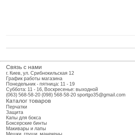
Тяжелая атл
Категории
Бинты для п
Кистевые би
Лямки для т
Пояс для тя
Женский кос
Мужской кос
Носки для т
Связь с нами
Вольная бор
г. Киев, ул. Срибнокильская 12
Категории
График работы магазина
Понедельник - пятница: 11 - 19
Борцовские 
Суббота: 11 - 16, Воскресенье: выходной
Борцовское 
(063) 568-58-20
(098) 568-58-20
sportgo35@gmail.com
Спортивное 
Каталог товаров
Категории
Перчатки
Защита
BCAA
Капы для бокса
L-карнитин
Боксерские бинты
Витамины и
Макивары и лапы
Мешки, груши, манекены