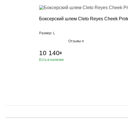
Пневматичес
Настенные 
Стойки, кре
Боксерский шлем Cleto Reyes Cheek Prot
Манекен дл
Аксессуары,
Размер: L
Категории
Отзывы
8
Брелки, сув
10 140
Бутылка для
₴
Коврики для
Есть в наличии
Петли TRX, 
Ролики для 
Упоры для 
Фитболы
Сумки, рюкз
Скакалки
Эспандеры, 
Тренажер д
Утяжелител