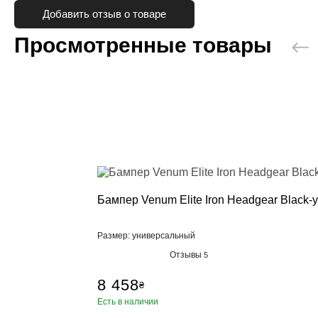
Сгоночные к
Добавить отзыв о товаре
Одежда пов
Категории
Просмотренные товары
Кофты и тол
Штаны
Футболки, м
Шорты
Кимоно
Категории
Добок для т
Кимоно для 
Кимоно для
Бампер Venum Elite Iron Headgear Black
Пояс для ки
Обувь
Размер: универсальный
Категории
Отзывы
5
Борцовки
Боксерки
8 458
₴
Штангетки
Есть в наличии
Мужские кро