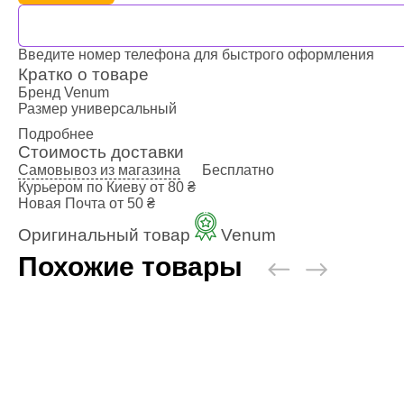
Наколенники
Голеностоп
Капы для бо
Введите номер телефона для быстрого оформления
Категории
Кратко о товаре
Бренд
Venum
Стандартная
Размер
универсальный
Двойная кап
Подробнее
Капа для бр
Стоимость доставки
Футляр
Самовывоз из магазина
Бесплатно
Боксерские 
Курьером по Киеву
от 80 ₴
Макивары и
Новая Почта
от 50 ₴
Категории
Оригинальный товар
Venum
Боксерские 
Похожие товары
Макивара, 
Палки и Рак
Мешки, груш
Категории
Груша для б
Мешки для 
Водоналивн