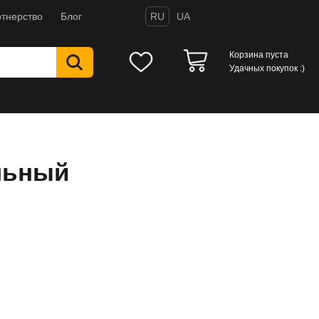
тнерство
Блог
RU
UA
Корзина пуста
Удачных покупок :)
альный