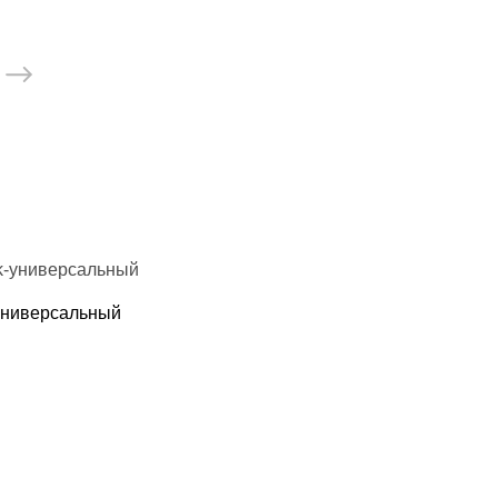
остюмы, пояс сауна
седневная
стовки
айки
хэквондо
карате
 дзюдо
-универсальный
моно
ссовки