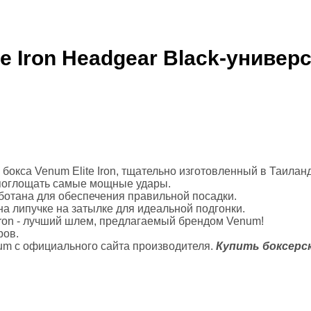
ролики
й зал
e Iron Headgear Black-униве
очные платформы, Bosu
россфита
танги
окса Venum Elite Iron, тщательно изготовленный в Таиланд
 единоборств
 поглощать самые мощные удары.
аботана для обеспечения правильной посадки.
на липучке на затылке для идеальной подгонки.
 форма
 Iron - лучший шлем, предлагаемый брендом Venum!
икбоксинга
ров.
num с официального сайта производителя.
Купить боксерск
нная одежда
айского бокса
 ММА