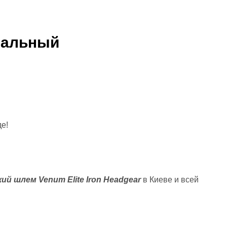
рсальный
е!
ий шлем Venum Elite Iron Headgear
в Киеве и всей