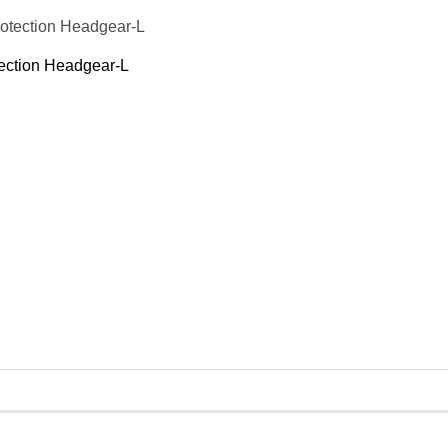
кие груши
подушки
пежи, крепления для груши и мешка
ection Headgear-L
я борьбы
 Фитнес
ениры
 воды
 йоги и фитнеса
Кольца
пресса
отжиманий
аки
резина для тренировок
ля шеи
и