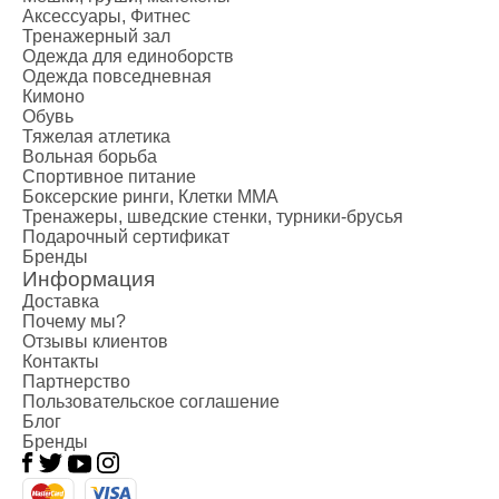
Креатин
Аксессуары, Фитнес
Предтренир
Тренажерный зал
Протеин
Одежда для единоборств
Одежда повседневная
Протеиновые
Кимоно
Боксерские 
Обувь
Категории
Тяжелая атлетика
Вольная борьба
Боксерские 
Спортивное питание
Клетки ММА
Боксерские ринги, Клетки ММА
Тренажеры, 
Тренажеры, шведские стенки, турники-брусья
Подарочный сертификат
Категории
Бренды
Спортивные
Информация
Турники-бру
Доставка
Шведские ст
Почему мы?
Отзывы клиентов
Подарочный
Контакты
Бренды
Партнерство
Пользовательское соглашение
Блог
Бренды