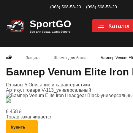
(063) 568-58-20
(098) 568-58-20
Sport
GO
Каталог
Все для бокса, единоборств
Перчатки
Категории
Перчатки дл
Перчатки д
Защита
Шлемы для бокса
Бампер Venum Eli
Перчатки дл
Бампер Venum Elite Iro
Снарядные 
Перчатки дл
Отзывы 5
Описание и характеристики
Велоперчатк
Артикул товара
V-113_универсальный
Защита
Категории
Шлемы для 
8 458
₴
Защита паха
Товар заканчивается
Защита для 
Купить
Защита корп