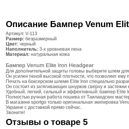
Массажные 
Файтбол
Тренажерны
Категории
Описание Бампер Venum Elit
Балансиров
Артикул: V-113
Гантели
Размер:
безразмерный
Канат для к
Цвет:
черный
Диски для ш
Наполнитель:
3-х уровневая пена
Материал:
натуральная кожа
Гири
Грифы
Бампер Venum Elite Iron Headgear
Медболы
Для дополнительной защиты головы выберите шлем для б
Одежда для
Он усилен пеной высокой плотности, что позволяет ему
Печать на боксерском шлеме Elite Iron специально разр
Категории
Он состоит из затягивающих шнурков сверху и застежки 
Боксерская
Удобный, легкий, сильный и эффективный: бампер Elite
Форма для к
Полностью ручная работа пошива от Таиландских масте
В магазине sportgo только оригинальная экипировка Ve
Компрессио
Украине с доставкой прямо сейчас.
Рашгарды
Звоните!
Шорты для Т
Отзывы о товаре
5
Шорты для