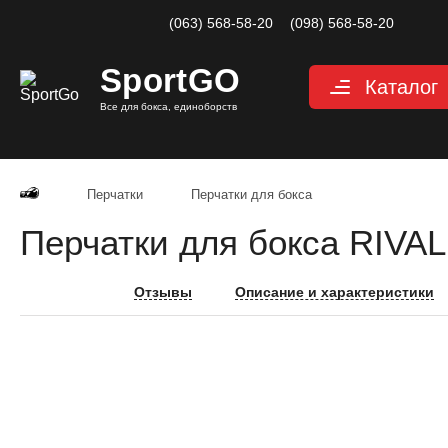
(063) 568-58-20
(098) 568-58-20
Sport
GO
Каталог
Все для бокса, единоборств
Перчатки
Защита
Перчатки
Перчатки для бокса
Капы для бокса
Перчатки для бокса RIVAL
Боксерские бин
Макивары и лап
Отзывы
Описание и характеристики
Мешки, груши, 
Аксессуары, Фи
Тренажерный за
Одежда для еди