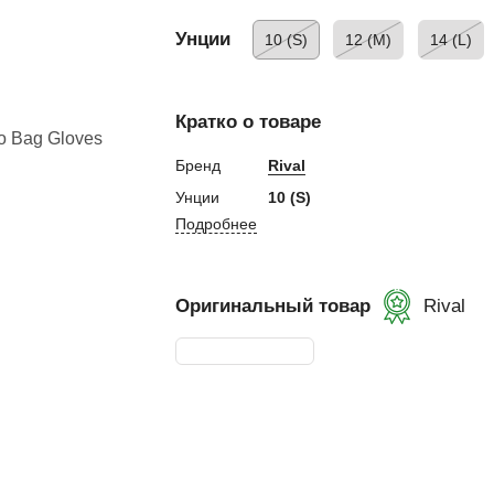
евная
Унции
10 (S)
12 (M)
14 (L)
ка
Кратко о товаре
Бренд
Rival
ание
Унции
10 (S)
Подробнее
и, Клетки ММА
ские стенки,
Оригинальный товар
Rival
тификат