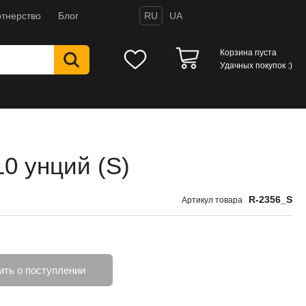
тнерство
Блог
RU
UA
Корзина пуста
Удачных покупок :)
10 унций (S)
R-2356_S
Артикул товара
ть о поступлении