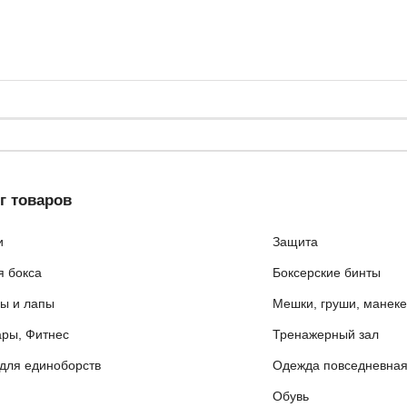
г товаров
и
Защита
я бокса
Боксерские бинты
ы и лапы
Мешки, груши, манек
ары, Фитнес
Тренажерный зал
для единоборств
Одежда повседневна
Обувь