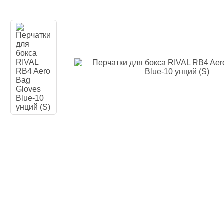
Одежда повседн
Кимоно
Обувь
Тяжелая атлети
Вольная борьба
Спортивное пит
Боксерские ринг
Тренажеры, швед
турники-брусья
Подарочный сер
Бренды