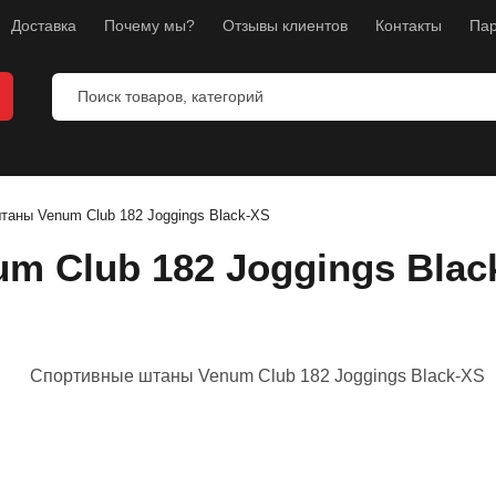
Доставка
Почему мы?
Отзывы клиентов
Контакты
Пар
я бокса
ля ММА
таны Venum Club 182 Joggings Black-XS
я каратэ
 Club 182 Joggings Blac
перчатки
я фитнеса
и
бокса
ног
уса и груди