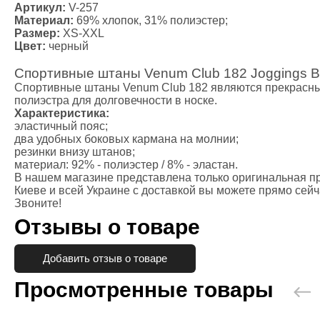
Массажные 
Артикул:
V-257
Файтбол
Материал:
69% хлопок, 31% полиэстер;
Размер:
XS-XXL
Тренажерны
Цвет:
черный
Категории
Балансиров
Спортивные штаны Venum Club 182 Joggings B
Гантели
Спортивные штаны Venum Club 182 являются прекрасным
полиэстра для долговечности в носке.
Канат для к
Характеристика:
Диски для ш
эластичный пояс;
Гири
два удобных боковых кармана на молнии;
резинки внизу штанов;
Грифы
материал: 92% - полиэстер / 8% - эластан.
Медболы
В нашем магазине представлена только оригинальная п
Одежда для
Киеве и всей Украине с доставкой вы можете прямо сейч
Звоните!
Категории
Отзывы о товаре
Боксерская
Форма для к
Компрессио
Добавить отзыв о товаре
Рашгарды
Просмотренные товары
Шорты для Т
Шорты для