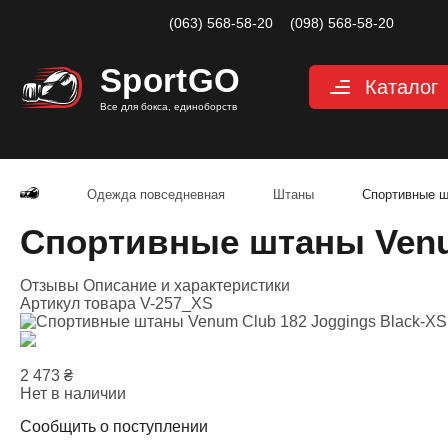
(063) 568-58-20
(098) 568-58-20
Sport
GO
Каталог
Все для бокса, единоборств
Перчатки
Категории
Перчатки дл
Перчатки д
Одежда повседневная
Штаны
Спортивные ш
Перчатки дл
Спортивные штаны Venum
Снарядные 
Перчатки дл
Отзывы
Описание и характеристики
Велоперчатк
Артикул товара
V-257_XS
Защита
Категории
Шлемы для 
2 473
₴
Защита паха
Нет в наличии
Защита для 
Сообщить о поступлении
Защита корп