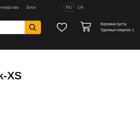
тнерство
Блог
RU
UA
Корзина пуста
Удачных покупок :)
k-XS