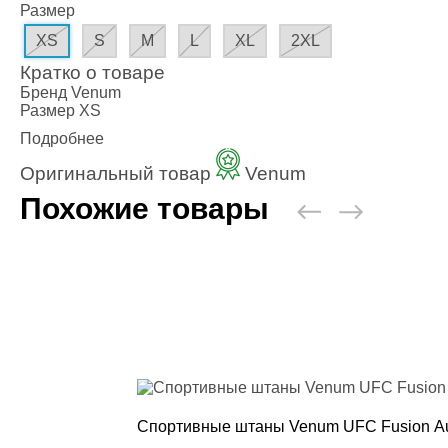
Наколенники
Размер
Голеностоп
XS
S
M
L
XL
2XL
Капы для бо
Кратко о товаре
Категории
Бренд
Venum
Стандартная
Размер
XS
Двойная кап
Подробнее
Капа для бр
Оригинальный товар
Venum
Футляр
Боксерские 
Похожие товары
Макивары и
Категории
Боксерские 
Макивара, 
Палки и Рак
Мешки, груш
Категории
Груша для б
Мешки для 
Спортивные штаны Venum UFC Fusion Aut
Водоналивн