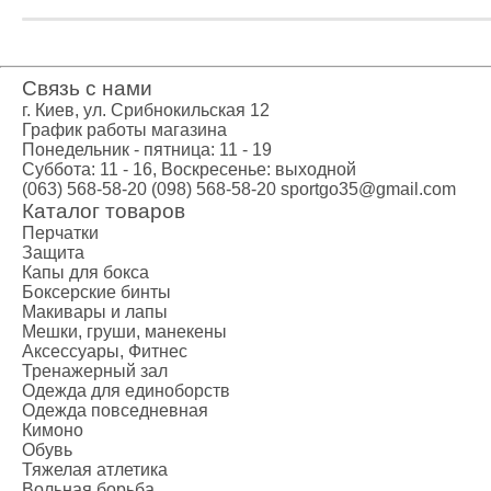
Тяжелая атл
Категории
Бинты для п
Связь с нами
Кистевые би
г. Киев, ул. Срибнокильская 12
Лямки для т
График работы магазина
Пояс для тя
Понедельник - пятница: 11 - 19
Суббота: 11 - 16, Воскресенье: выходной
Женский кос
(063) 568-58-20
(098) 568-58-20
sportgo35@gmail.com
Мужской кос
Каталог товаров
Носки для т
Перчатки
Защита
Вольная бор
Капы для бокса
Категории
Боксерские бинты
Борцовские 
Макивары и лапы
Мешки, груши, манекены
Борцовское 
Аксессуары, Фитнес
Спортивное 
Тренажерный зал
Категории
Одежда для единоборств
Одежда повседневная
BCAA
Кимоно
L-карнитин
Обувь
Витамины и
Тяжелая атлетика
Вольная борьба