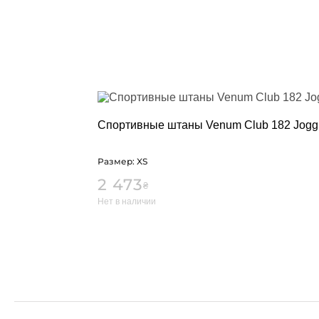
Сгоночные к
Одежда пов
Категории
Кофты и тол
Штаны
Футболки, м
Шорты
Кимоно
Спортивные штаны Venum Club 182 Joggi
Категории
Добок для т
Размер: XS
Кимоно для 
2 473
₴
Кимоно для
Нет в наличии
Пояс для ки
Обувь
Категории
Борцовки
Боксерки
Штангетки
Мужские кро