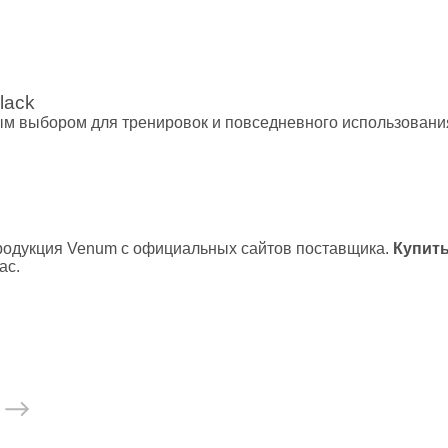
ролики
й зал
очные платформы, Bosu
lack
 выбором для тренировок и повседневного использования 
россфита
танги
родукция Venum с официальных сайтов поставщика.
Купить
 единоборств
ас.
 форма
икбоксинга
нная одежда
айского бокса
 ММА