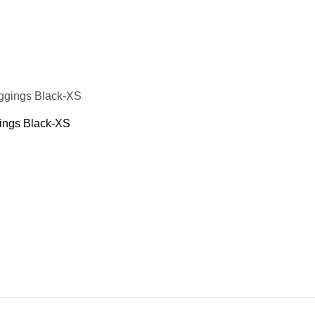
остюмы, пояс сауна
седневная
стовки
айки
ngs Black-XS
хэквондо
карате
 дзюдо
моно
ссовки