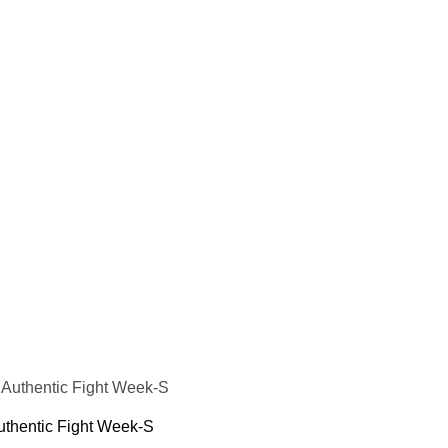
 и налокотники
ы
кса
 капа
а
екетов
бинты
 лапы
лапы
Пады
етки
и, манекены
окса
бокса
hentic Fight Week-S
ой мешок