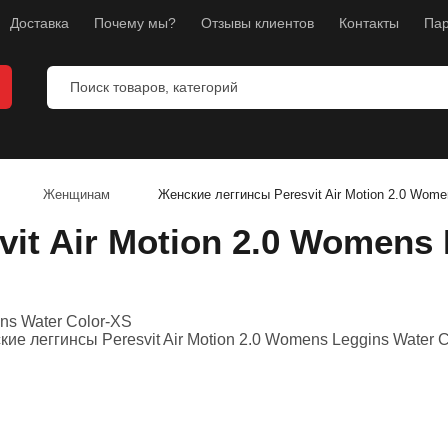
Доставка
Почему мы?
Отзывы клиентов
Контакты
Пар
я бокса
ля ММА
Женщинам
Женские леггинсы Peresvit Air Motion 2.0 Wome
я каратэ
it Air Motion 2.0 Womens 
перчатки
я фитнеса
и
бокса
ног
уса и груди