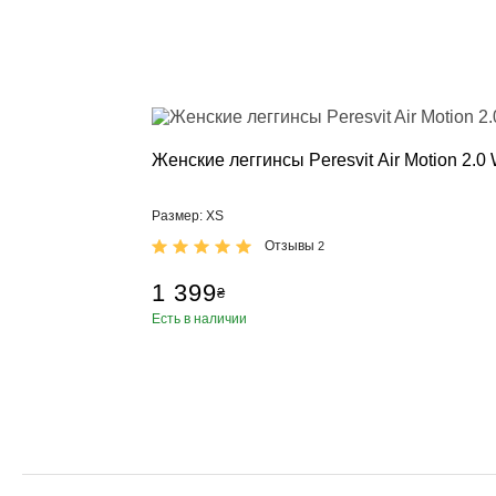
Тяжелая атл
Категории
Бинты для п
Кистевые би
Лямки для т
Пояс для тя
Женские леггинсы Peresvit Air Motion 2.
Женский кос
Мужской кос
Размер: XS
Носки для т
Отзывы
2
Вольная бор
Категории
1 399
₴
Борцовские 
Есть в наличии
Борцовское 
Спортивное 
Категории
BCAA
L-карнитин
Витамины и