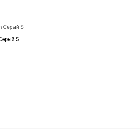
кие груши
подушки
пежи, крепления для груши и мешка
я борьбы
 Фитнес
 Серый S
ениры
 воды
 йоги и фитнеса
Кольца
пресса
отжиманий
аки
резина для тренировок
ля шеи
и