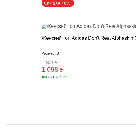
СКИДКА 40%
Пневматичес
Настенные 
Стойки, кре
Манекен дл
Аксессуары,
Женский топ Adidas Don't Rest Alphaskin
Категории
Брелки, сув
Размер: S
Бутылка для
Коврики для
1 829
₴
1 098
Петли TRX, 
₴
Есть в наличии
Ролики для 
Упоры для 
Фитболы
Сумки, рюкз
Скакалки
Эспандеры, 
Тренажер д
Утяжелител