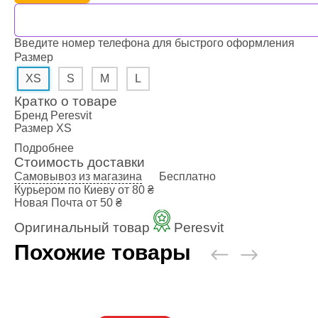
Наколенники
Голеностоп
Капы для бо
Введите номер телефона для быстрого оформления
Категории
Размер
Стандартная
XS
S
M
L
Двойная кап
Кратко о товаре
Капа для бр
Бренд
Peresvit
Футляр
Размер
XS
Боксерские 
Подробнее
Макивары и
Стоимость доставки
Категории
Самовывоз из магазина
Бесплатно
Курьером по Киеву
от 80 ₴
Боксерские 
Новая Почта
от 50 ₴
Макивара, 
Оригинальный товар
Peresvit
Палки и Рак
Мешки, груш
Похожие товары
Категории
Груша для б
Мешки для 
Водоналивн