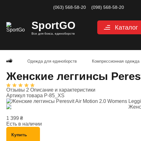
(063) 568-58-20
(098) 568-58-20
Sport
GO
Каталог
Все для бокса, единоборств
Перчатки
Категории
Перчатки дл
Перчатки д
Одежда для единоборств
Компрессионная одежда
Перчатки дл
Женские леггинсы Peresv
Снарядные 
Перчатки дл
Отзывы 2
Описание и характеристики
Велоперчатк
Артикул товара
P-85_XS
Защита
Категории
Шлемы для 
1 399
₴
Защита паха
Есть в наличии
Защита для 
Купить
Защита корп