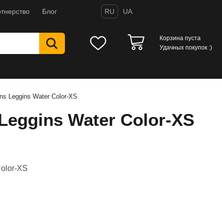
тнерство
Блог
RU
UA
Корзина пуста
Удачных покупок :)
ns Leggins Water Color-XS
Leggins Water Color-XS