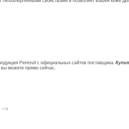
ает гипоалергенными свойствами и позволяет вашей коже ды
остюмы, пояс сауна
седневная
стовки
айки
одукция Peresvit с официальных сайтов поставщика.
Купит
хэквондо
й вы можете прямо сейчас.
карате
 дзюдо
моно
ссовки