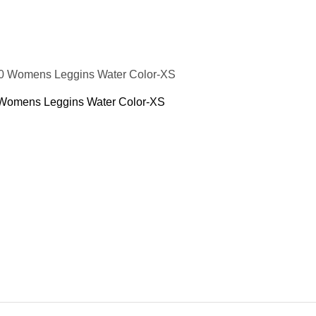
етика
риседаний
нты для жима
яги
желой атлетики
0 Womens Leggins Water Color-XS
тюм для тяжелой атлетики
тюм для тяжелой атлетики
яжелой атлетики
ьба
ковры
трико
питание
 минералы