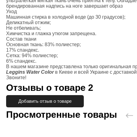
ультралегкая мягкая ткань очень приятна к телу. Облад
Сгоночные к
брендированная надпись на ноге завершает образ
Одежда пов
Уход
Категории
Машинная стирка в холодной воде (до 30 градусов);
Деликатный отжим;
Кофты и тол
Не отбеливать;
Штаны
Химчистка и глажка утюгом запрещена.
Футболки, м
Состав ткани
Основная ткань: 83% полиестер;
Шорты
17% спандекс.
Кимоно
Сетка: 94% полиестер;
Категории
6% спандекс.
В нашем магазине представлена только оригинальная пр
Добок для т
Leggins Water Color
в Киеве и всей Украине с доставко
Кимоно для 
Звоните!
Кимоно для
Отзывы о товаре
2
Пояс для ки
Обувь
Добавить отзыв о товаре
Категории
Просмотренные товары
Борцовки
Боксерки
Штангетки
Мужские кро