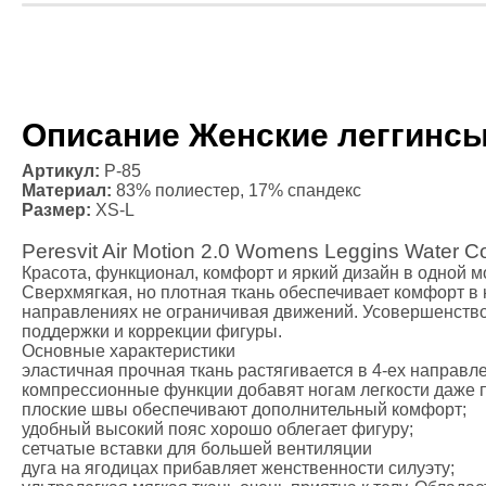
Массажные 
Файтбол
Тренажерны
Категории
Балансиров
Описание Женские леггинсы P
Гантели
Канат для к
Артикул:
P-85
Диски для ш
Материал:
83% полиестер, 17% спандекс
Гири
Размер:
XS-L
Грифы
Peresvit Air Motion 2.0 Womens Leggins Water Co
Медболы
Красота, функционал, комфорт и яркий дизайн в одной мод
Одежда для
Сверхмягкая, но плотная ткань обеспечивает комфорт в н
Категории
направлениях не ограничивая движений. Усовершенство
поддержки и коррекции фигуры.
Боксерская
Основные характеристики
Форма для к
эластичная прочная ткань растягивается в 4-ех направл
Компрессио
компрессионные функции добавят ногам легкости даже п
плоские швы обеспечивают дополнительный комфорт;
Рашгарды
удобный высокий пояс хорошо облегает фигуру;
Шорты для Т
сетчатые вставки для большей вентиляции
Шорты для
дуга на ягодицах прибавляет женственности силуэту;