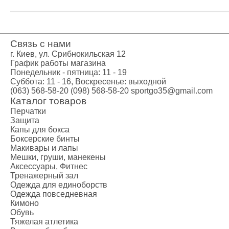
Креатин
Предтренир
Протеин
Протеиновые
Связь с нами
Боксерские 
г. Киев, ул. Срибнокильская 12
Категории
График работы магазина
Понедельник - пятница: 11 - 19
Боксерские 
Суббота: 11 - 16, Воскресенье: выходной
Клетки ММА
(063) 568-58-20
(098) 568-58-20
sportgo35@gmail.com
Тренажеры, 
Каталог товаров
Категории
Перчатки
Защита
Спортивные
Капы для бокса
Турники-бру
Боксерские бинты
Шведские ст
Макивары и лапы
Мешки, груши, манекены
Подарочный
Аксессуары, Фитнес
Бренды
Тренажерный зал
Одежда для единоборств
Одежда повседневная
Кимоно
Обувь
Тяжелая атлетика