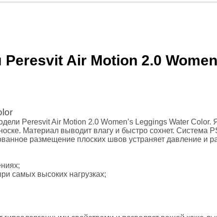
ролики
й зал
очные платформы, Bosu
eresvit Air Motion 2.0 Women
россфита
танги
lor
ели Peresvit Air Motion 2.0 Women’s Leggings Water Color. 
 единоборств
оске. Материал выводит влагу и быстро сохнет. Система PS
ванное размещение плоских швов устраняет давление и р
 форма
икбоксинга
ениях;
нная одежда
ри самых высоких нагрузках;
айского бокса
 ММА