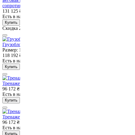
Беговая инерционная дорожка VNK Force Pro с
сопротивлением
131 125
₴
99 990
₴
Есть в наличии
Нет в наличии
Купить
Скидка 24%
Грузоблочная рама свободного движения VNK
Размер: 1050x1760x2250 мм, 355 кг
118 192
₴
Есть в наличии
Нет в наличии
Купить
Тренажер горизонтальная тяга VNK Motion
96 172
₴
Есть в наличии
Нет в наличии
Купить
Тренажер вертикальная тяга VNK Motion
96 172
₴
Есть в наличии
Нет в наличии
Купить