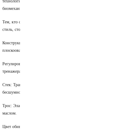
технологическим дизайном, доработанной эргономикой и
биомеханикой.
Тем, кто стремится придать своему спортивному залу уникальность и
стиль, стоит выбрать инновационную серию VNK Exo Pro!
Конструкция: Конструктив тренажеров изготовлен из профильных
плоскоовальных труб 50х100 мм с толщиной стенки 3 мм.
Регулировка: Регулировка высоты сиденья для комфортной настройки
тренажера.
Стек: Траверс грузовых стеков имеет тефлоновые втулки для
бесшумной работы и хорошего скольжения.
Трос: Эластичный и долговечный трос в оплетке наполнен гелевым
маслом.
Цвет обивки сиденья и спинки: Черный.