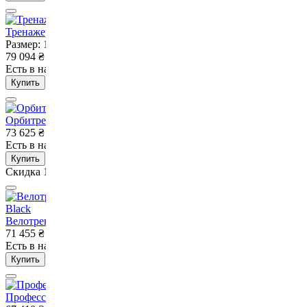
Тренажер горизонтальная тяга рычажная VNK
Размер: 150*130*150 см, 194 кг
79 094
₴
Есть в наличии
Нет в наличии
Купить
Орбитрек профессиональный Elliptical VNK Exo Black
73 625
₴
63 023
₴
Есть в наличии
Нет в наличии
Купить
Скидка 14%
Велотренажер горизонтальний професійний VNK Exo Black
71 455
₴
Есть в наличии
Нет в наличии
Купить
Профессиональный горизонтальный велотренажер VNK