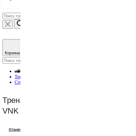
Корзина пуста
Удачных покупок :)
Тренажеры, шведские стенки, турники-брусья
Спортивные тренажеры
Тренажер верхняя рычажная тяга
VNK EXO Pro
V-FS1907_10358
Отзывы