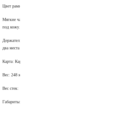
Цвет рамной конструкции: Черный матовый.
Мягкие части: Rexine leather – износостойкий материал с тиснением
под кожу.
Держатель: На верхней части грузоблоковой стойки предусмотрено
два места для личных вещей и бутылки для воды.
Карта: Карта выполнения упражнения на кожухе.
Вес: 248 кг.
Вес стек: 109 кг.
Габариты: 185*109*234 см.