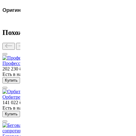
Оригинальный товар
V`Noks
Похожие товары
Профессиональный кардиотренажер AMT VNK
202 230
₴
Есть в наличии
Нет в наличии
Купить
Орбитрек S-force VNK
141 022
₴
Есть в наличии
Нет в наличии
Купить