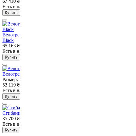
67 410
₴
Есть в наличии
Нет в наличии
Купить
Велотренажер вертикальный профессиональный VNK Exo
Black
65 163
₴
Есть в наличии
Нет в наличии
Купить
Велотренажер VNK BikeErg C2 PRO
Размер: 122 х 55 х 127 см, вес – 34 кг
53 119
₴
Есть в наличии
Нет в наличии
Купить
Сгибание/разгибание ног Rn-sport HAUKKA K266 Grey
35 700
₴
Есть в наличии
Нет в наличии
Купить