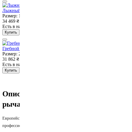
Лыжный тренажер VNK Skierg C2 PRO
Размер: 130х60х214 см, вес – 60 кг
34 469
₴
Есть в наличии
Нет в наличии
Купить
Гребной тренажер VNK C2 PRO
Размер: 235 х 63 х 36-108 см
31 862
₴
Есть в наличии
Нет в наличии
Купить
Описание Тренажер верхняя
рычажная тяга VNK EXO Pro
Европейский бренд представляет совершенно новую
профессиональную серию тренажеров VNK Exo Pro с уникальным