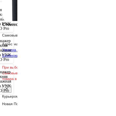
Бренд
V`Noks
Подробнее
Стоимость доставки
Самовывоз из магазина
Бесплатно
Адрес магазина:
Украина, Киев, ул.
Срибнокильская 12
При выборе способа доставки
Самовывоз, уточняйте наличие
товара в магазине.
Курьером по Киеву
от 80 ₴
Новая Почта
от 50 ₴