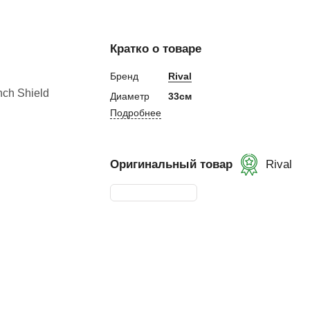
евная
Кратко о товаре
ка
Бренд
Rival
Диаметр
33см
Подробнее
ание
и, Клетки ММА
Оригинальный товар
Rival
ские стенки,
тификат