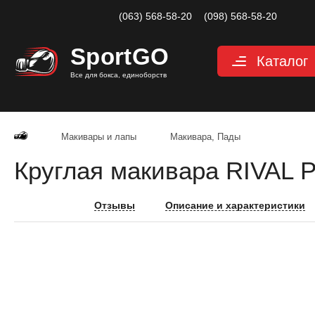
(063) 568-58-20
(098) 568-58-20
Sport
GO
Каталог
Все для бокса, единоборств
Перчатки
Защита
Макивары и лапы
Макивара, Пады
Капы для бокса
Круглая макивара RIVAL P
Боксерские бин
Макивары и лап
Отзывы
Описание и характеристики
Мешки, груши, 
Аксессуары, Фи
Тренажерный за
Одежда для еди