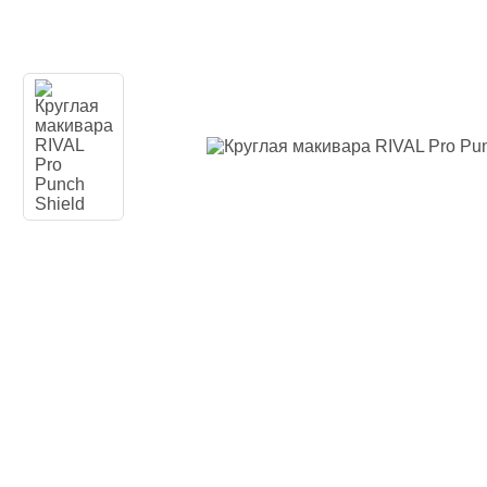
Одежда повседн
Кимоно
Обувь
Тяжелая атлети
Вольная борьба
Спортивное пит
Боксерские ринг
Тренажеры, швед
турники-брусья
Подарочный сер
Бренды