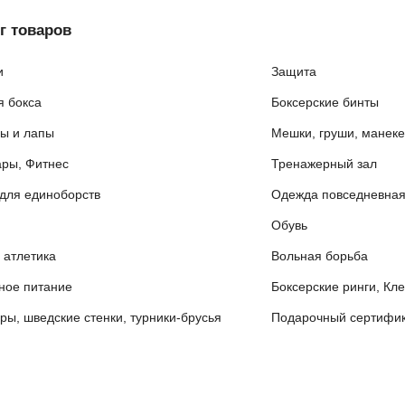
г товаров
и
Защита
я бокса
Боксерские бинты
ы и лапы
Мешки, груши, манек
ары, Фитнес
Тренажерный зал
для единоборств
Одежда повседневна
Обувь
 атлетика
Вольная борьба
ное питание
Боксерские ринги, Кл
ры, шведские стенки, турники-брусья
Подарочный сертифик