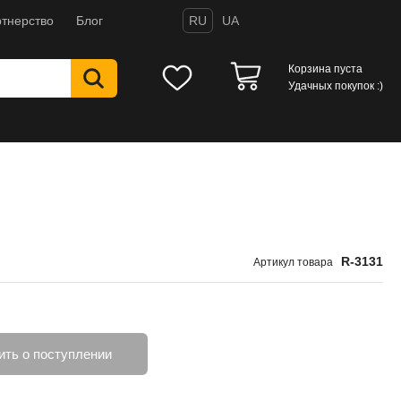
тнерство
Блог
RU
UA
Корзина пуста
Удачных покупок :)
R-3131
Артикул товара
ть о поступлении