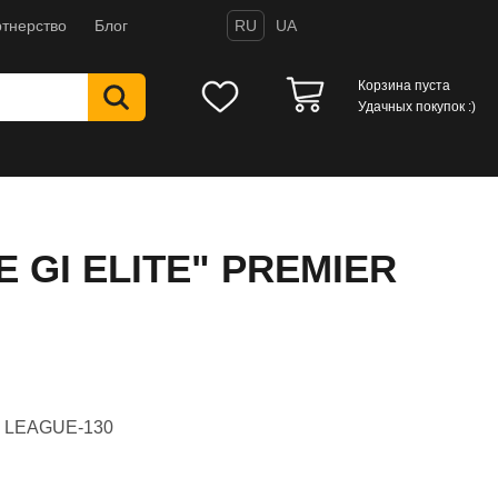
тнерство
Блог
RU
UA
Корзина пуста
Удачных покупок :)
TE GI ELITE" PREMIER