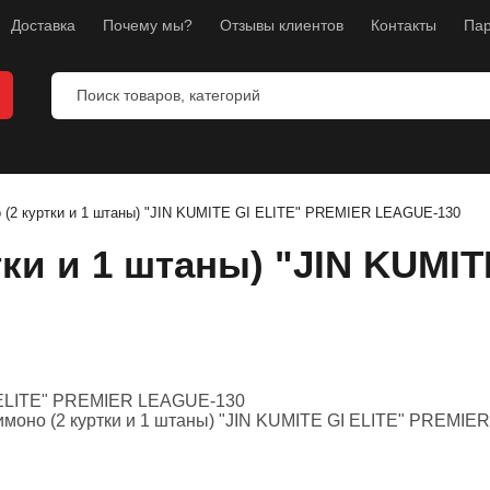
Доставка
Почему мы?
Отзывы клиентов
Контакты
Пар
 (2 куртки и 1 штаны) "JIN KUMITE GI ELITE" PREMIER LEAGUE-130
тки и 1 штаны) "JIN KUMI
ты
ы
манекены
тнес
л
ноборств