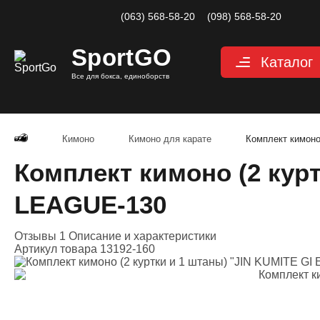
(063) 568-58-20
(098) 568-58-20
Sport
GO
Каталог
Все для бокса, единоборств
Перчатки
Защита
Кимоно
Кимоно для карате
Комплект кимоно
Капы для бокса
Комплект кимоно (2 кур
Боксерские бин
LEAGUE-130
Макивары и лап
Мешки, груши, 
Отзывы 1
Описание и характеристики
Артикул товара
13192-160
Аксессуары, Фи
Тренажерный за
Одежда для еди