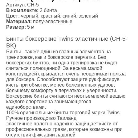
Артикул: CH-5
В комплекте:
2 бинта
Цвет:
черный, красный, синий, зеленый
Материал:
полу-эластичные
Размер:
5 м
Бинты боксерские Twins эластичные (CH-5-
BK)
Бинты - так же один из главных элементов на
тренировке, как и боксерские перчатки. Без
боксерских бинтов, ни одна тренировка не будет
считаться полноценной. За весьма малой
конструкцией скрывается очень неоценимая польза
для боксера. Способствуют защите рук фиксируя
кисть при обмотке, менее болезненных ударов,
большему комфорту в перчатках и уверенности.
Боксерские бинты считаются неотъемлемой вещью
каждого спортсмена занимающегося
единоборствами.
100% оригинальные бинты торговой марки Twins
Ручное производство Таиланд
эластичное полотно надежно защищает кисти от
профессиональных травм, которые возможны при
отсутствии фиксации ладоней