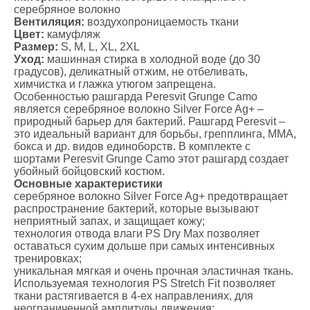
серебряное волокно
Вентиляция:
воздухопроницаемость ткани
Цвет:
камуфляж
Размер:
S, M, L, XL, 2XL
Уход:
машинная стирка в холодной воде (до 30
градусов), деликатный отжим, не отбеливать,
химчистка и глажка утюгом запрещена.
Особенностью рашгарда Peresvit Grunge Camo
является серебряное волокно Silver Force Ag+ –
природный барьер для бактерий. Рашгард Peresvit –
это идеальный вариант для борьбы, грепплинга, ММА,
бокса и др. видов единоборств. В комплекте с
шортами Peresvit Grunge Camo этот рашгард создает
убойный бойцовский костюм.
Основные характеристики
серебряное волокно Silver Force Ag+ предотвращает
распространение бактерий, которые вызывают
неприятный запах, и защищает кожу;
технология отвода влаги PS Dry Max позволяет
оставаться сухим дольше при самых интенсивных
тренировках;
уникальная мягкая и очень прочная эластичная ткань.
Используемая технология PS Stretch Fit позволяет
ткани растягивается в 4-ех направлениях, для
неограниченной амплитуды движения;