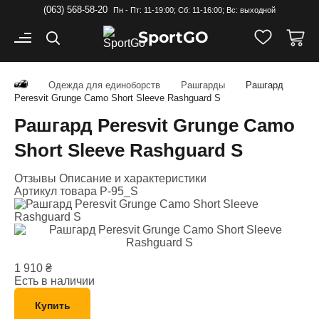
(063) 568-58-20
Пн - Пт: 11-19:00; Cб: 11-16:00; Вс: выходной
Sport
GO
Одежда для единоборств
Рашгарды
Рашгард
Peresvit Grunge Camo Short Sleeve Rashguard S
Рашгард Peresvit Grunge Camo
Short Sleeve Rashguard S
Отзывы
Описание и характеристики
Артикул товара
P-95_S
1 910
₴
Есть в наличии
Купить