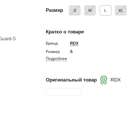
 и налокотники
ы
Размер
S
M
L
XL
кса
 капа
Кратко о товаре
а
екетов
Бренд
RDX
Размер
S
бинты
Подробнее
 лапы
лапы
Оригинальный товар
RDX
Пады
етки
и, манекены
окса
бокса
ой мешок