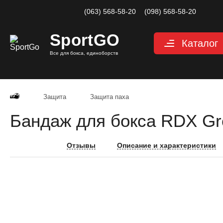
(063) 568-58-20
(098) 568-58-20
Sport
GO
Каталог
Все для бокса, единоборств
Перчатки
Категории
Перчатки дл
Перчатки д
Защита
Защита паха
Перчатки дл
Бандаж для бокса RDX Gr
Снарядные 
Перчатки дл
Велоперчатк
Отзывы
Описание и характеристики
Защита
Категории
Шлемы для 
Защита паха
Защита для 
Защита корп