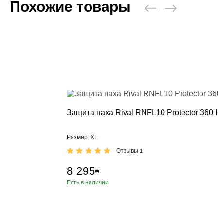
Похожие товары
Пневматичес
Настенные 
Стойки, кре
Манекен дл
Аксессуары,
Категории
Брелки, сув
Бутылка для
Коврики для
Петли TRX, 
Защита паха Rival RNFL10 Protector 360 I
Ролики для 
Упоры для 
Размер: XL
Фитболы
Отзывы
1
Сумки, рюкз
8 295
Скакалки
₴
Эспандеры, 
Есть в наличии
Тренажер д
Утяжелител