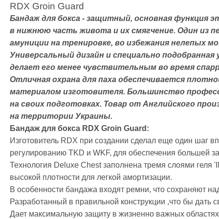
Сгоночные к
RDX Groin Guard
Одежда пов
Бандаж для бокса - защитный, основная функция 
Категории
в нижнюю часть живота и их смягчение. Один из 
Кофты и тол
амуниции на тренировке, во избежания нелепых мо
Штаны
Универсальный дизайн и специально подобранная 
Футболки, м
делает его менее чувствительным во время спарр
Шорты
Отличная охрана для паха обеспечивается плотно
Кимоно
материалом изготовителя. Большинство професс
Категории
на своих подготовках. Товар от Английского про
Добок для т
на территории Украины.
Кимоно для 
Бандаж для бокса RDX Groin Guard:
Кимоно для
Изготовитель RDX при создании сделал еще один шаг вп
Пояс для ки
регулированию TKD и WKF, для обеспечения большей з
Обувь
Технология Deluxe Chest заполнена тремя слоями геля '
Категории
высокой плотности для легкой амортизации.
Борцовки
В особенности бандажа входят ремни, что сохраняют н
Боксерки
Разработанный в правильной конструкции ,что бы дать 
Штангетки
Дает максимальную защиту в жизненно важных областях
Мужские кро