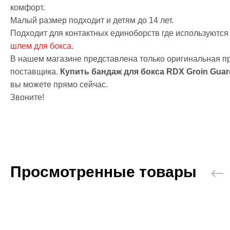
комфорт.
Тяжелая атл
Категории
Малый размер подходит и детям до 14 лет.
Бинты для п
Подходит для контактных единоборств где используются
Кистевые би
шлем для бокса
.
Лямки для т
В нашем магазине представлена только оригинальная 
Пояс для тя
поставщика.
Купить бандаж для бокса RDX Groin Guar
Женский кос
вы можете прямо сейчас.
Мужской кос
Звоните!
Носки для т
Вольная бор
Категории
Борцовские 
Борцовское 
Просмотренные товары
Спортивное 
Категории
BCAA
L-карнитин
Витамины и