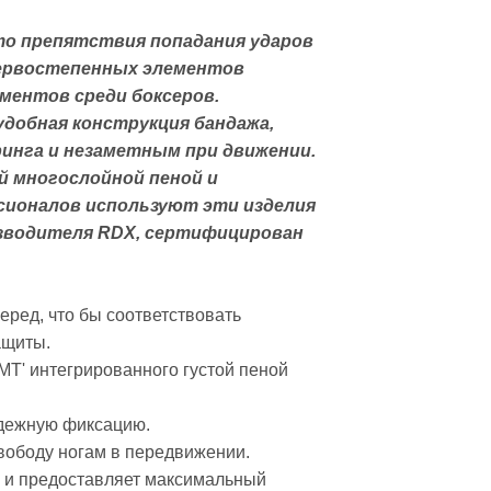
остюмы, пояс сауна
седневная
это препятствия попадания ударов
первостепенных элементов
стовки
ментов среди боксеров.
удобная конструкция бандажа,
айки
инга и незаметным при движении.
й многослойной пеной и
ионалов используют эти изделия
изводителя RDX, сертифицирован
хэквондо
карате
 дзюдо
еред, что бы соответствовать
моно
ащиты.
IMT' интегрированного густой пеной
адежную фиксацию.
свободу ногам в передвижении.
 и предоставляет максимальный
ссовки