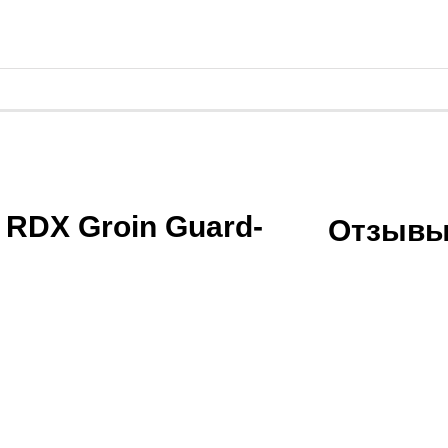
ролики
й зал
очные платформы, Bosu
россфита
танги
RDX Groin Guard-
Отзывы
 единоборств
 форма
икбоксинга
нная одежда
айского бокса
 ММА