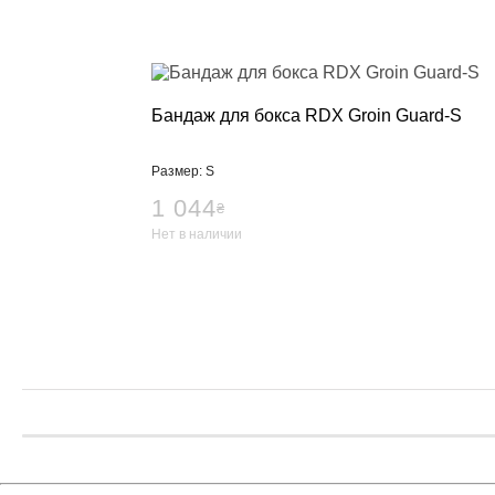
Креатин
Предтренир
Протеин
Протеиновые
Боксерские 
Бандаж для бокса RDX Groin Guard-S
Категории
Боксерские 
Размер: S
Клетки ММА
1 044
₴
Тренажеры, 
Нет в наличии
Категории
Спортивные
Турники-бру
Шведские ст
Подарочный
Бренды