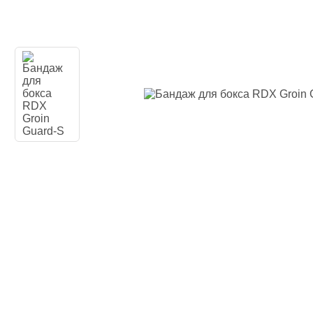
Наколенники
Голеностоп
Капы для бо
Категории
Стандартная
Двойная кап
Капа для бр
Футляр
Боксерские 
Макивары и
Категории
Боксерские 
Макивара, 
Палки и Рак
Мешки, груш
Категории
Груша для б
Мешки для 
Водоналивн