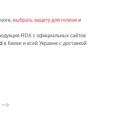
етика
риседаний
 ноги,
выбрать защиту для голени
и
нты для жима
яги
продукция RDX с официальных сайтов
желой атлетики
d
в Киеве и всей Украине с доставкой
тюм для тяжелой атлетики
тюм для тяжелой атлетики
яжелой атлетики
ьба
ковры
трико
питание
 минералы