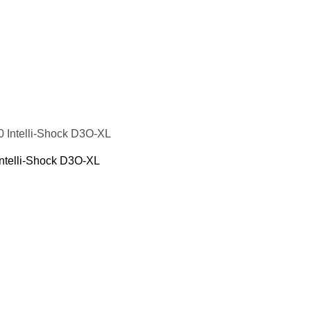
кие груши
подушки
пежи, крепления для груши и мешка
я борьбы
 Фитнес
ениры
 воды
 йоги и фитнеса
Кольца
ntelli-Shock D3O-XL
пресса
отжиманий
аки
резина для тренировок
ля шеи
и