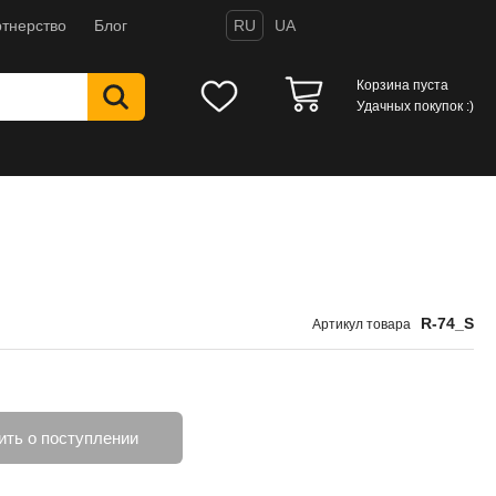
тнерство
Блог
RU
UA
Корзина пуста
Удачных покупок :)
R-74_S
Артикул товара
ть о поступлении