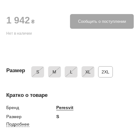
1 942
₴
Сообщить о поступлении
Нет в наличии
Размер
S
M
L
XL
2XL
Кратко о товаре
Бренд
Peresvit
Размер
S
Подробнее