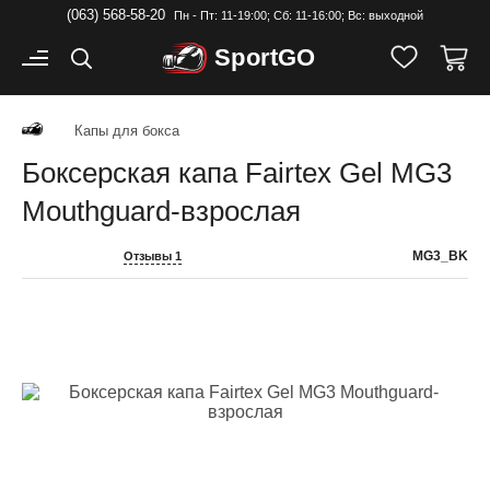
(063) 568-58-20
Пн - Пт: 11-19:00; Cб: 11-16:00; Вс: выходной
Sport
GO
Капы для бокса
Боксерская капа Fairtex Gel MG3
Mouthguard-взрослая
MG3_BK
Отзывы 1