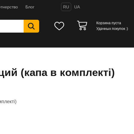
тнерство
Блог
RU
UA
Корзина пуста
Удачных покупок :)
ций (капа в комплекті)