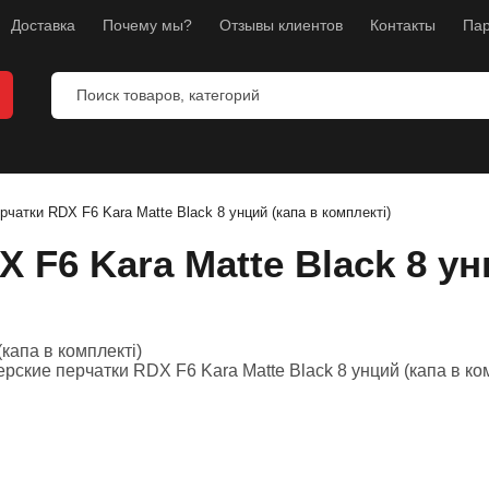
Доставка
Почему мы?
Отзывы клиентов
Контакты
Пар
рчатки RDX F6 Kara Matte Black 8 унций (капа в комплекті)
 F6 Kara Matte Black 8 ун
ты
ы
манекены
тнес
л
ноборств