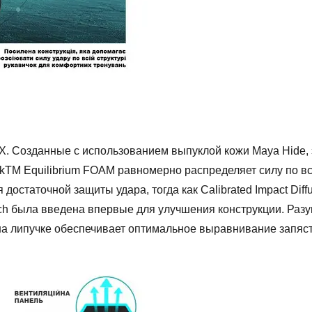
. Созданные с использованием выпуклой кожи Maya Hide, э
TM Equilibrium FOAM равномерно распределяет силу по вс
 достаточной защиты удара, тогда как Calibrated Impact D
ch была введена впервые для улучшения конструкции. Раз
 на липучке обеспечивает оптимальное выравнивание запяс