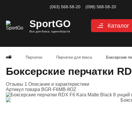
(063) 568-58-20
(098) 568-58-20
Sport
GO
Каталог
Все для бокса, единоборств
Перчатки
Защита
Перчатки
Перчатки для бокса
Боксерские пе
Капы для бокса
Боксерские перчатки RDX
Боксерские бин
Отзывы 1
Описание и характеристики
Макивары и лап
Артикул товара
BGR-F6MB-8OZ
Мешки, груши, 
Аксессуары, Фи
Тренажерный за
Одежда для еди