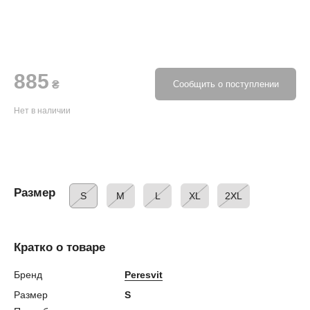
885
₴
Сообщить о поступлении
Нет в наличии
Размер
S
M
L
XL
2XL
Кратко о товаре
Бренд
Peresvit
Размер
S