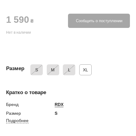
1 590
₴
Сообщить о поступлении
Нет в наличии
Размер
S
M
L
XL
Кратко о товаре
Бренд
RDX
Размер
S
Подробнее