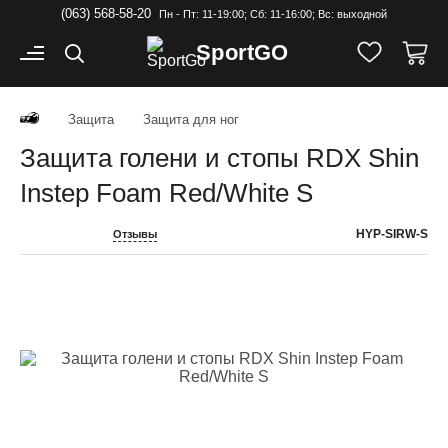
(063) 568-58-20
Пн - Пт: 11-19:00; Cб: 11-16:00; Вс: выходной
Sport
GO
Защита
Защита для ног
Защита голени и стопы RDX Shin
Instep Foam Red/White S
HYP-SIRW-S
Отзывы