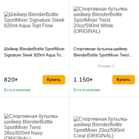
Шейкер BlenderBottle SportMixer
Спортивная бутылка-шейкер
Signature Sleek 820ml Aqua Topt
BlenderBottle SportMixer Twist
Flow
20oz/590ml White (ORIGINAL)
Отзывы
2
820
1 150
₴
Купить
₴
Купить
Есть в наличии
Есть в наличии