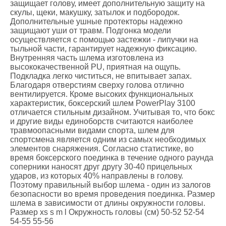
защищает голову, имеет дополнительную защиту на
скулы, щеки, макушку, затылок и подбородок.
Дополнительные ушные протекторы надежно
защищают уши от травм. Подгонка модели
осуществляется с помощью застежки - липучки на
тыльной части, гарантирует надежную фиксацию.
Внутренняя часть шлема изготовлена ​​из
высококачественной PU, приятная на ощупь.
Подкладка легко чиститься, не впитывает запах.
Благодаря отверстиям сверху голова отлично
вентилируется. Кроме высоких функциональных
характеристик, боксерский шлем PowerPlay 3100
отличается стильным дизайном. Учитывая то, что бокс
и другие виды единоборств считаются наиболее
травмоопасными видами спорта, шлем для
спортсмена является одним из самых необходимых
элементов снаряжения. Согласно статистике, во
время боксерского поединка в течение одного раунда
соперники наносят друг другу 30-40 прицельных
ударов, из которых 40% направлены в голову.
Поэтому правильный выбор шлема - один из залогов
безопасности во время проведения поединка. Размер
шлема в зависимости от длины окружности головы.
Размер xs s m l Окружность головы (см) 50-52 52-54
54-55 55-56