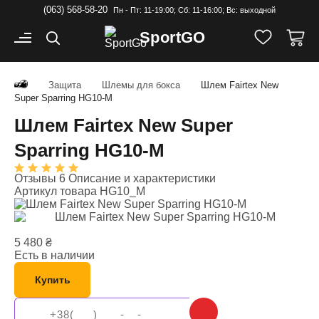
(063) 568-58-20
Пн - Пт: 11-19:00; Cб: 11-16:00; Вс: выходной
Sport
GO
Защита
Шлемы для бокса
Шлем Fairtex New
Super Sparring HG10-M
Шлем Fairtex New Super
Sparring HG10-M
Отзывы 6
Описание и характеристики
Артикул товара
HG10_M
5 480
₴
Есть в наличии
Купить