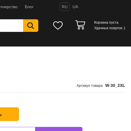
тнерство
Блог
RU
UA
Корзина пуста
Удачных покупок :)
W-30_2XL
Артикул товара
ь