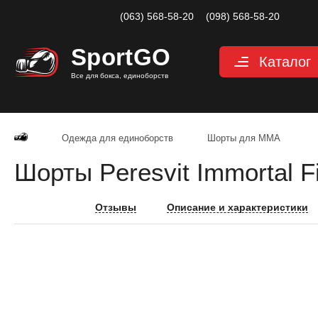
(063) 568-58-20
(098) 568-58-20
Sport
GO
Каталог
Все для бокса, единоборств
Перчатки
Защита
Одежда для единоборств
Шорты для ММА
Капы для бокса
Шорты Peresvit Immortal F
Боксерские бин
Макивары и лап
Отзывы
Описание и характеристики
Мешки, груши, 
Аксессуары, Фи
Тренажерный за
Одежда для еди