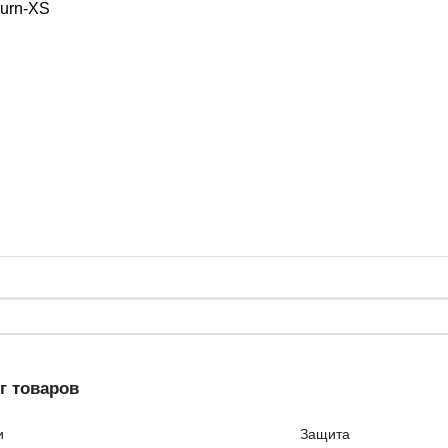
Burn-XS
г товаров
и
Защита