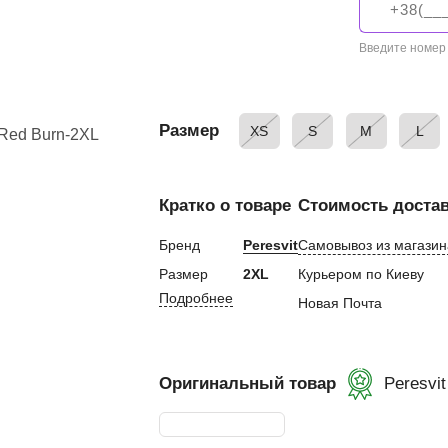
евная
Введите номер
ка
Размер
XS
S
M
L
ание
Кратко о товаре
Стоимость доста
и, Клетки ММА
ские стенки,
Бренд
Peresvit
Самовывоз из магазин
Размер
2XL
Курьером по Киеву
Подробнее
тификат
Новая Почта
Оригинальный товар
Peresvit