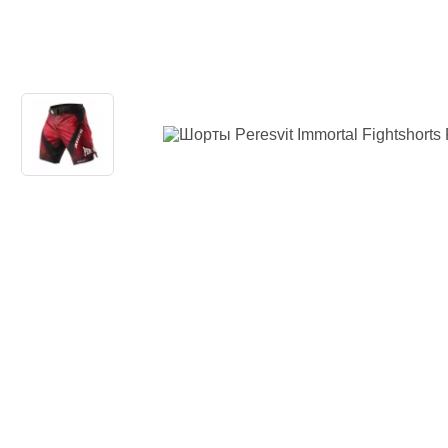
Одежда повседн
Кимоно
Обувь
Тяжелая атлети
Вольная борьба
Спортивное пит
Боксерские ринг
Тренажеры, швед
турники-брусья
Подарочный сер
Бренды