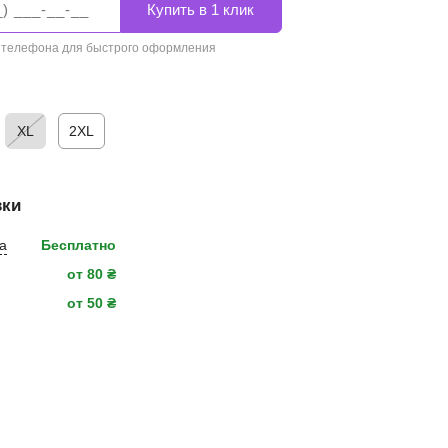
 телефона для быстрого оформления
XL
2XL
вки
а
Бесплатно
от 80 ₴
от 50 ₴