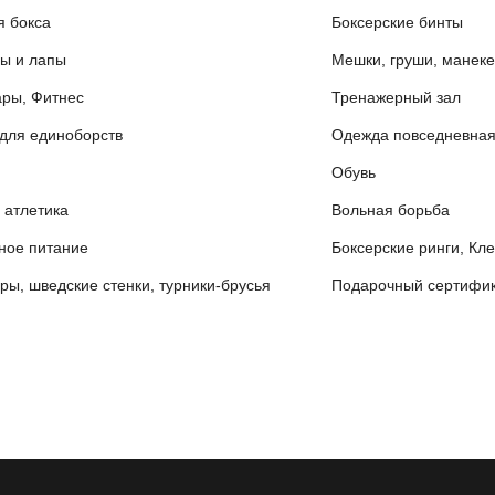
я бокса
Боксерские бинты
ы и лапы
Мешки, груши, манек
ары, Фитнес
Тренажерный зал
для единоборств
Одежда повседневна
Обувь
 атлетика
Вольная борьба
ное питание
Боксерские ринги, Кл
ры, шведские стенки, турники-брусья
Подарочный сертифик