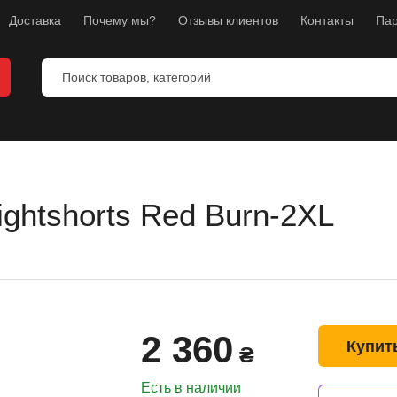
Доставка
Почему мы?
Отзывы клиентов
Контакты
Пар
ightshorts Red Burn-2XL
ты
ы
манекены
тнес
2 360
л
Купит
₴
ноборств
Есть в наличии