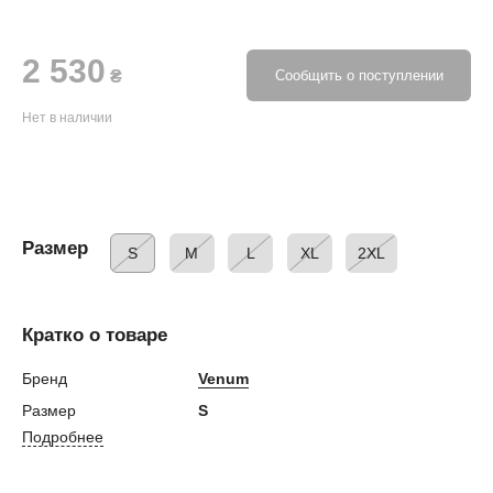
2 530
₴
Сообщить о поступлении
Нет в наличии
Размер
S
M
L
XL
2XL
Кратко о товаре
Бренд
Venum
Размер
S
Подробнее