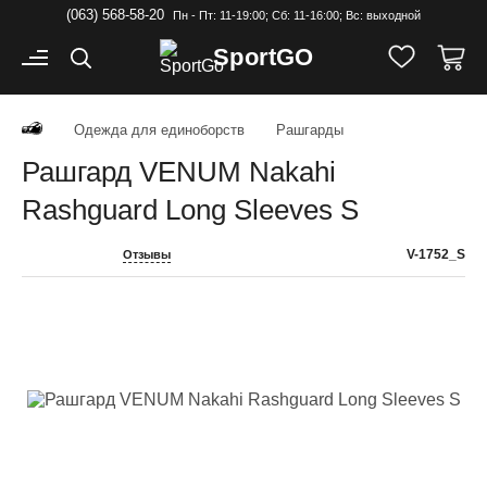
(063) 568-58-20
Пн - Пт: 11-19:00; Cб: 11-16:00; Вс: выходной
Sport
GO
Одежда для единоборств
Рашгарды
Рашгард VENUM Nakahi
Rashguard Long Sleeves S
V-1752_S
Отзывы