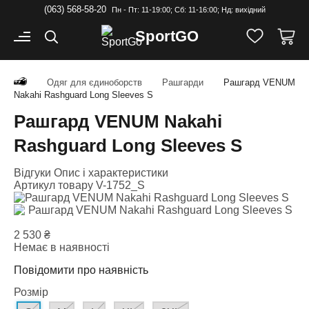
(063) 568-58-20
Пн - Пт: 11-19:00; Cб: 11-16:00; Нд: вихідний
Sport
GO
Одяг для єдиноборств
Рашгарди
Рашгард VENUM
Nakahi Rashguard Long Sleeves S
Рашгард VENUM Nakahi
Rashguard Long Sleeves S
Відгуки
Опис і характеристики
Артикул товару
V-1752_S
2 530
₴
Немає в наявності
Повідомити про наявність
Розмір