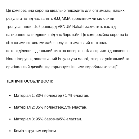
Ця компресійна сорочка ідеально підходить для оптимізації ваших
результатів під час занять BJJ, MMA, греплінгом чи силовими
тренуваннями. Цей рашгард VENUM Nakahi захистить вас від
натирання та подряпин під час боротьби. Ця компресійна сорочка із
сітчастими вставками забезпечує оптимальний контроль
потовиділення. Ідеальний тиск на поверхню тіла сприяє відновленню.
Його візерунок, запозичений із культури маорі, створює унікальний та
оригінальний дизайн, що гармонує з іншими виробами колекції.
ТЕХНІЧНІ ОСОБЛИВОСТІ:
Матеріал 1: 83% поліестер / 17% еластан.
Матеріал 2: 85% поліестер/15% еластан.
Матеріал 3: 95% бавовна/5% еластан.
Комір з круглим вирізом.