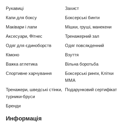
Рукавиці
Захист
Капи для боксу
Боксерські бинти
Маківари і лапи
Мішки, груші, манекени
Аксесуари, Фітнес
Тренажерний зал
Одяг для єдиноборств
Одяг повсякденний
Кімоно
Взуття
Важка атлетика
Вільна боротьба
Спортивне харчування
Боксерські ринги, Клітки
ММА
Тренажери, шведські стінки,
Подарунковий сертифікат
турники-бруси
Бренди
Информація