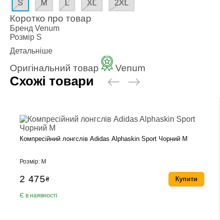
S
M
L
XL
2XL
Коротко про товар
Бренд
Venum
Розмір
S
Детальніше
Оригінальний товар
Venum
Схожі товари
Компресійний лонгслів Adidas Alphaskin Sport Чорний M
Розмір: M
2 475
₴
Купити
Є в наявності