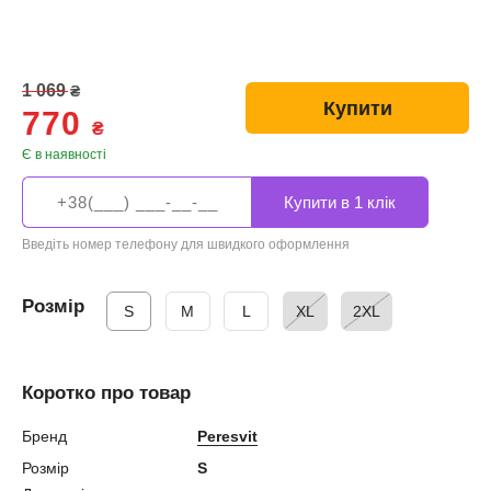
1 069
₴
Купити
770
₴
Є в наявності
Введіть номер телефону для швидкого оформлення
Розмір
S
M
L
XL
2XL
Коротко про товар
Бренд
Peresvit
Розмір
S