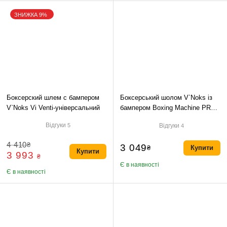
ЗНИЖКА 9%
₴
Боксерский шлем с бампером
Боксерський шолом V`Noks із
OK
V`Noks Vi Venti-універсальний
бампером Boxing Machine PRO
Універсальний
Відгуки
Відгуки
5
4
4 410
₴
3 049
₴
Купити
Купити
3 993
₴
Є в наявності
Є в наявності