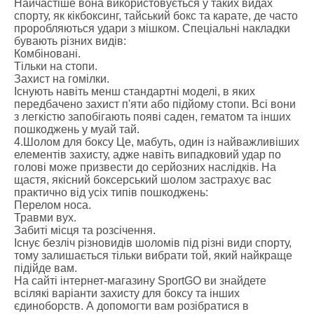
Найчастіше вона використовується у таких видах
спорту, як кікбоксинг, тайський бокс та карате, де часто
проробляються удари з мішком. Спеціальні накладки
бувають різних видів:
Комбіновані.
Тільки на стопи.
Захист на гомілки.
Існують навіть менш стандартні моделі, в яких
передбачено захист п'яти або підйому стопи. Всі вони
з легкістю запобігають появі саден, гематом та інших
пошкоджень у муай тай.
4.Шолом для боксу Це, мабуть, один із найважливіших
елементів захисту, адже навіть випадковий удар по
голові може призвести до серйозних наслідків. На
щастя, якісний боксерський шолом застрахує вас
практично від усіх типів пошкоджень:
Перелом носа.
Травми вух.
Забиті місця та розсічення.
Існує безліч різновидів шоломів під різні види спорту,
тому залишається тільки вибрати той, який найкраще
підійде вам.
На сайті інтернет-магазину SportGO ви знайдете
всілякі варіанти захисту для боксу та інших
єдиноборств. А допомогти вам розібратися в