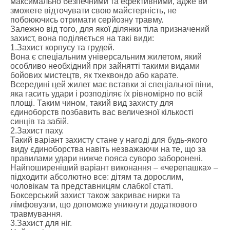
максимально безпечними та ефективними, адже ви
зможете відточувати свою майстерність, не
побоюючись отримати серйозну травму.
Залежно від того, для якої ділянки тіла призначений
захист, вона поділяється на такі види:
1.Захист корпусу та грудей.
Вона є спеціальним універсальним жилетом, який
особливо необхідний при зайнятті такими видами
бойових мистецтв, як тхеквондо або карате.
Всередині цей жилет має вставки зі спеціальної піни,
яка гасить удари і розподіляє їх рівномірно по всій
площі. Таким чином, такий вид захисту для
єдиноборств позбавить вас величезної кількості
синців та забій.
2.Захист паху.
Такий варіант захисту стане у нагоді для будь-якого
виду єдиноборства навіть незважаючи на те, що за
правилами удари нижче пояса суворо заборонені.
Найпоширеніший варіант виконання – «черепашка» –
підходити абсолютно все: дітям та дорослим,
чоловікам та представницям слабкої статі.
Боксерський захист також закриває нирки та
лімфовузли, що допоможе уникнути додаткового
травмування.
3.Захист для ніг.