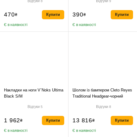
Відгуки
Відгуки
8
9
470
390
₴
Купити
₴
Купити
Є в наявності
Є в наявності
Накладки на ноги V`Noks Ultima
Шолом із бампером Cleto Reyes
Black S/M
Traditional Headgear-чорний
Відгуки
Відгуки
5
8
1 962
13 816
₴
Купити
₴
Купити
Є в наявності
Є в наявності