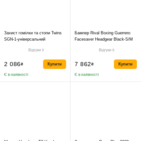
Захист гомілки та стопи Twins
Бампер Rival Boxing Guerrero
SGN-1-універсальний
Facesaver Headgear Black-S/M
Відгуки
Відгуки
9
8
2 086
7 862
₴
Купити
₴
Купити
Є в наявності
Є в наявності