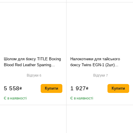
Шолом для боксу TITLE Boxing
Налокотники для тайського
Blood Red Leather Sparring
боксу Twins EGN-1 (2шт)
Headgear S/M
-чорний
Відгуки
Відгуки
6
7
5 558
1 927
₴
Купити
₴
Купити
Є в наявності
Є в наявності