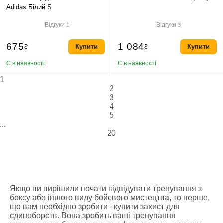
Adidas Білий S
Відгуки
Відгуки
1
3
675
1 084
₴
Купити
₴
Купити
Є в наявності
Є в наявності
1
2
3
4
5
...
20
Якщо ви вирішили почати відвідувати тренування з
боксу або іншого виду бойового мистецтва, то перше,
що вам необхідно зробити - купити захист для
єдиноборств. Вона зробить ваші тренування