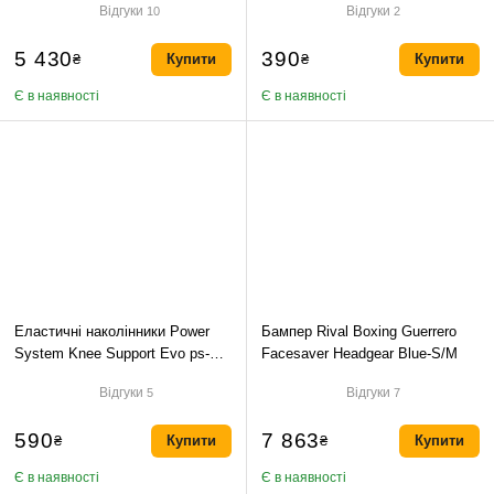
Відгуки
Відгуки
10
2
5 430
390
₴
Купити
₴
Купити
Є в наявності
Є в наявності
Еластичні наколінники Power
Бампер Rival Boxing Guerrero
System Knee Support Evo ps-
Facesaver Headgear Blue-S/M
6021 (2шт)-M
Відгуки
Відгуки
5
7
590
7 863
₴
Купити
₴
Купити
Є в наявності
Є в наявності