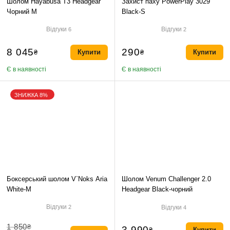
Шолом Hayabusa T3 Headgear
Захист паху PowerPlay 3029
Чорний M
Black-S
Відгуки
Відгуки
6
2
8 045
290
₴
Купити
₴
Купити
Є в наявності
Є в наявності
ЗНИЖКА 8%
Боксерський шолом V`Noks Aria
Шолом Venum Challenger 2.0
White-M
Headgear Black-чорний
Відгуки
Відгуки
2
4
1 850
₴
3 990
₴
Купити