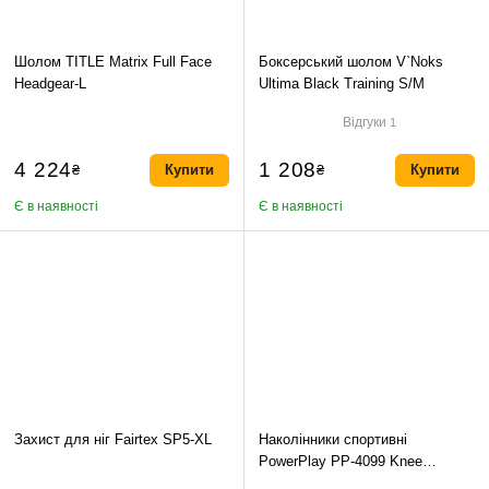
Шолом TITLE Matrix Full Face
Боксерський шолом V`Noks
Headgear-L
Ultima Black Training S/M
Відгуки
1
4 224
1 208
₴
Купити
₴
Купити
Є в наявності
Є в наявності
Захист для ніг Fairtex SP5-XL
Наколінники спортивні
PowerPlay PP-4099 Knee
Support Чорно/Сині S/M (пара)