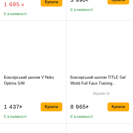
Купити
1 695
₴
Є в наявності
Є в наявності
Боксерський шолом V`Noks
Боксерський шолом TITLE Gel
Optima S/M
World Full Face Training
Headgear-M
Відгуки
10
1 437
8 965
₴
Купити
₴
Купити
Є в наявності
Є в наявності