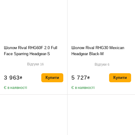
Шолом Rival RHG60F 2.0 Full
Шолом Rival RHG30 Mexican
Face Sparring Headgear-S
Headgear Black-M
Відгуки
Відгуки
16
6
3 963
5 727
₴
Купити
₴
Купити
Є в наявності
Є в наявності