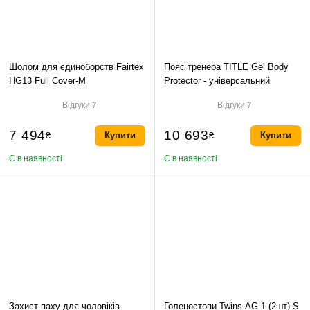
Шолом для єдиноборств Fairtex
Пояс тренера TITLE Gel Body
HG13 Full Cover-M
Protector - універсальний
Відгуки
Відгуки
7
7
7 494
10 693
₴
Купити
₴
Купити
Є в наявності
Є в наявності
Захист паху для чоловіків
Голеностопи Twins AG-1 (2шт)-S