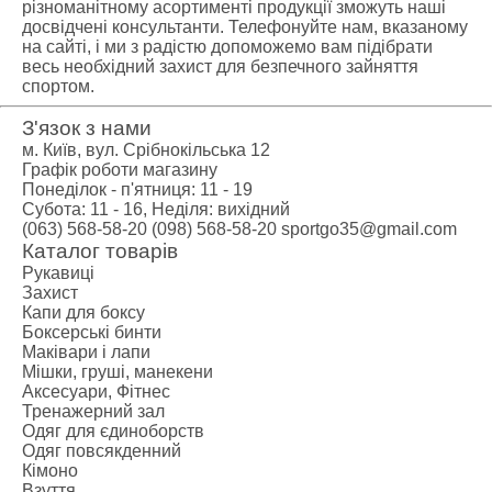
різноманітному асортименті продукції зможуть наші
досвідчені консультанти. Телефонуйте нам, вказаному
на сайті, і ми з радістю допоможемо вам підібрати
весь необхідний захист для безпечного зайняття
спортом.
З'язок з нами
м. Київ, вул. Срібнокільська 12
Графік роботи магазину
Понеділок - п'ятниця: 11 - 19
Субота: 11 - 16, Неділя: вихідний
(063) 568-58-20
(098) 568-58-20
sportgo35@gmail.com
Каталог товарів
Рукавиці
Захист
Капи для боксу
Боксерські бинти
Маківари і лапи
Мішки, груші, манекени
Аксесуари, Фітнес
Тренажерний зал
Одяг для єдиноборств
Одяг повсякденний
Кімоно
Взуття