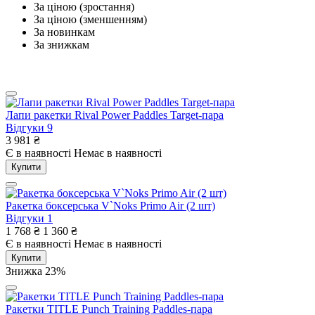
За ціною (зростання)
Rival
За ціною (зменшенням)
За новинкам
Smai
За знижкам
SportKo
TITLE
Лапи ракетки Rival Power Paddles Target-пара
V`Noks
Відгуки
9
3 981
₴
Є в наявності
Немає в наявності
Купити
Ракетка боксерська V`Noks Primo Air (2 шт)
Відгуки
1
1 768
₴
1 360
₴
Є в наявності
Немає в наявності
Купити
Знижка 23%
Ракетки TITLE Punch Training Paddles-пара