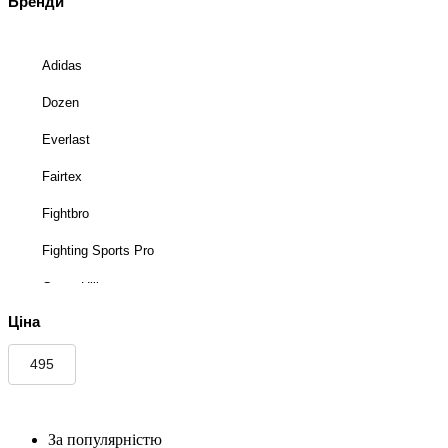
Бренди
Adidas
Dozen
Everlast
Fairtex
Fightbro
Fighting Sports Pro
Green Hill
Ціна
Hayabusa
Peresvit
Phantom
PowerPlay
За популярністю