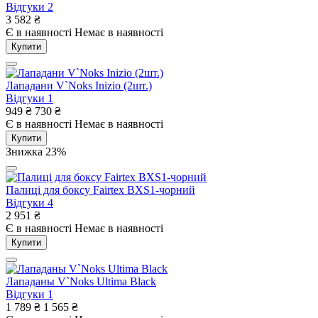
Відгуки
2
3 582
₴
Є в наявності
Немає в наявності
Купити
Лападани V`Noks Inizio (2шт.)
Відгуки
1
949
₴
730
₴
Є в наявності
Немає в наявності
Купити
Знижка 23%
Палиці для боксу Fairtex BXS1-чорний
Відгуки
4
2 951
₴
Є в наявності
Немає в наявності
Купити
Лападаны V`Noks Ultima Black
Відгуки
1
1 789
₴
1 565
₴