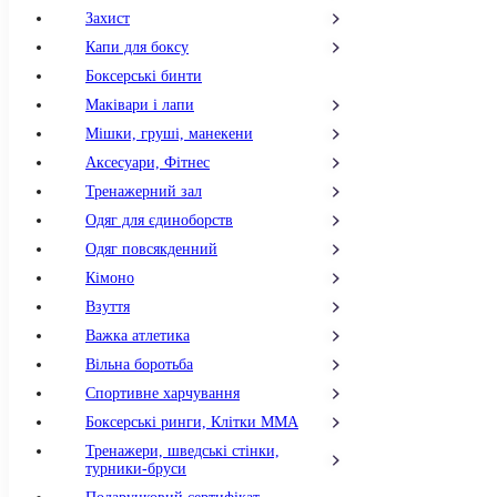
Захист
Капи для боксу
Боксерські бинти
Маківари і лапи
Мішки, груші, манекени
Аксесуари, Фітнес
Тренажерний зал
Одяг для єдиноборств
Одяг повсякденний
Кімоно
Взуття
Важка атлетика
Вільна боротьба
Спортивне харчування
Боксерські ринги, Клітки ММА
Тренажери, шведські стінки,
турники-бруси