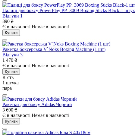
Палиці для боксу PowerPlay PP_3069 Boxing Sticks Black-1 штук
Відгуки
1
890
₴
Є в наявності
Немає в наявності
Купити
Ракетка боксерська V`Noks Boxing Machine (1 шт)
Відгуки
3
1 470
₴
Є в наявності
Немає в наявності
Купити
К-сть
1 штука
пара
Ракетки для боксу Adidas Чорний
3 690
₴
Є в наявності
Немає в наявності
Купити