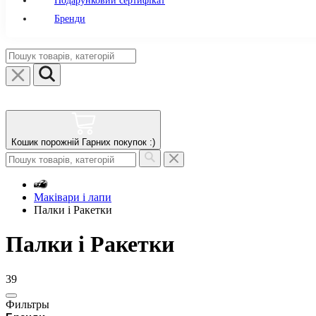
Подарунковий сертифікат
Бренди
Кошик порожній
Гарних покупок :)
Маківари і лапи
Палки і Ракетки
Палки і Ракетки
39
Фильтры