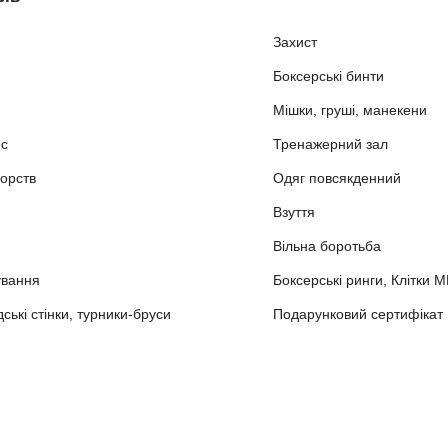
Захист
Боксерські бинти
Мішки, груші, манекени
ес
Тренажерний зал
орств
Одяг повсякденний
Взуття
Вільна боротьба
ування
Боксерські ринги, Клітки 
ькі стінки, турники-бруси
Подарунковий сертифікат