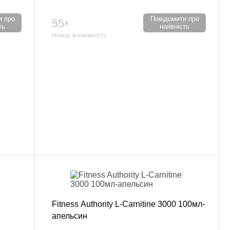
и про
Повідомити про
55
₴
ть
наявність
Немає в наявності
Fitness Authority L-Carnitine 3000 100мл-
апельсин