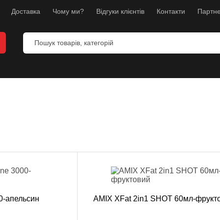
Доставка
Чому ми?
Відгуки клієнтів
Контакти
Партне
и
анекени
ес
л
00-апельсин
AMIX XFat 2in1 SHOT 60мл-фрукт
борств
K