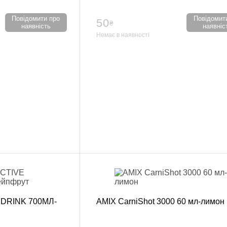
ний
Повідомити про
Повідомит
50
₴
наявність
наявніс
Немає в наявності
ування
и, Клітки ММА
ькі стінки,
ертифікат
 DRINK 700МЛ-
AMIX CarniShot 3000 60 мл-лимон