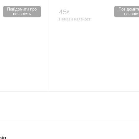
Повідомити про
Повідомит
45
₴
наявність
наявніс
Немає в наявності
рів