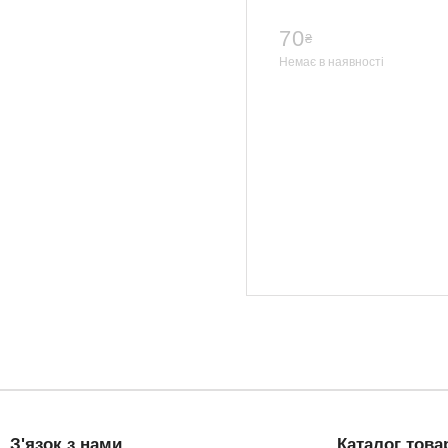
70
₴
Немає в наявності
З'язок з нами
Каталог това