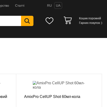
рство
Статті
RU
UA
Кошик порожній
Гарних покупок :)
овий
AmixPro CellUP Shot 60мл-кола