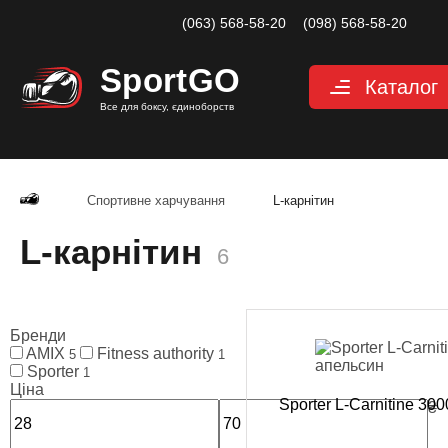
(063) 568-58-20
(098) 568-58-20
Sport
GO
Каталог
Все для боксу, єдиноборств
Рукавиці
Захист
Спортивне харчування
L-карнітин
Капи для боксу
L-карнітин
Боксерські бинт
6
Маківари і лапи
Мішки, груші, м
Бренди
AMIX
Fitness authority
Аксесуари, Фітн
5
1
Sporter
1
Тренажерний за
Ціна
Sporter L-Carnitine 30
₴
Одяг для єдино
O