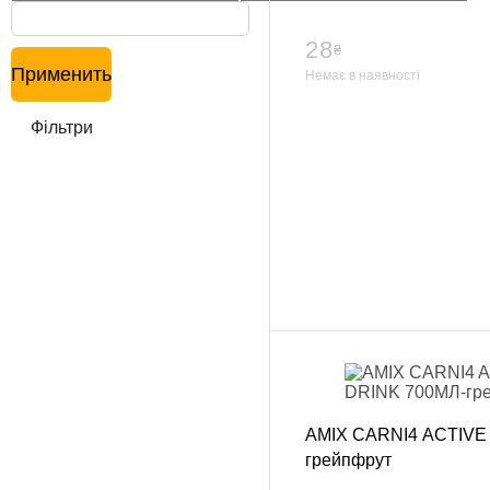
Одяг повсякден
28
Кімоно
₴
Применить
Немає в наявності
Взуття
Важка атлетика
Фільтри
Вільна боротьба
Спортивне харч
Боксерські ринг
Тренажери, шведс
турники-бруси
Подарунковий с
Бренди
AMIX CARNI4 ACTIVE
грейпфрут