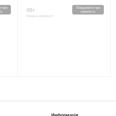
и про
Повідомити про
48
₴
ть
наявність
Немає в наявності
Информація