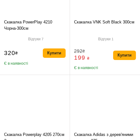
Скакалка PowerPlay 4210
Скакалка VNK Soft Black 300см
Чорна-300см
Відгуки
Відгуки
7
1
292
₴
320
₴
Купити
Купити
199
₴
Є в наявності
Є в наявності
Скакалка Powerplay 4205 270см
Скакалка Adidas з дерев'яними