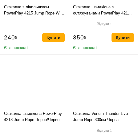
Скакалка з лічильником
Скакалка швидкісна з
PowerPlay 4215 Jump Rope With
обтяжувачами PowerPlay 4212
Counter Чорно/Сіра 275 см.
X ROPE Чорно/Синя (120г*2)
Відгуки
1
3м.
240
350
₴
Купити
₴
Купити
Є в наявності
Є в наявності
Скакалка швидкісна PowerPlay
Скакалка Venum Thunder Evo
4213 Jump Rope Чорно/Червона
Jump Rope 300см Чорна
3м.
Відгуки
1