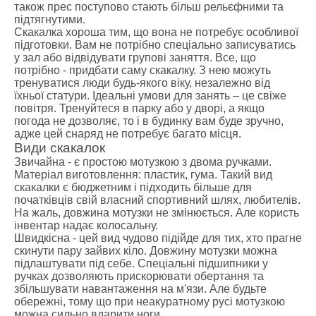
також прес поступово стають більш рельєфними та
підтягнутими.
Скакалка хороша тим, що вона не потребує особливої
підготовки. Вам не потрібно спеціально записуватись
у зал або відвідувати групові заняття. Все, що
потрібно - придбати саму скакалку. З нею можуть
тренуватися люди будь-якого віку, незалежно від
їхньої статури. Ідеальні умови для занять – це свіже
повітря. Тренуйтеся в парку або у дворі, а якщо
погода не дозволяє, то і в будинку вам буде зручно,
адже цей снаряд не потребує багато місця.
Види скакалок
Звичайна - є простою мотузкою з двома ручками.
Матеріал виготовлення: пластик, гума. Такий вид
скакалки є бюджетним і підходить більше для
початківців свій власний спортивний шлях, любителів.
На жаль, довжина мотузки не змінюється. Але користь
інвентар надає колосальну.
Швидкісна - цей вид чудово підійде для тих, хто прагне
скинути пару зайвих кіло. Довжину мотузки можна
підлаштувати під себе. Спеціальні підшипники у
ручках дозволяють прискорювати обертання та
збільшувати навантаження на м'язи. Але будьте
обережні, тому що при неакуратному русі мотузкою
можна сильно вдарити ноги.