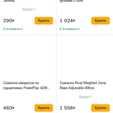
₴
Зелена
ручками 275см
OK
Відгуки
4
290
1 024
₴
Купити
₴
Купити
Є в наявності
Є в наявності
Скакалка швидкісна на
Скакалка Rival Weighted Jump
підшипниках PowerPlay 4208
Rope Adjustable-300см
Червона-300см
Відгуки
1
460
1 556
₴
Купити
₴
Купити