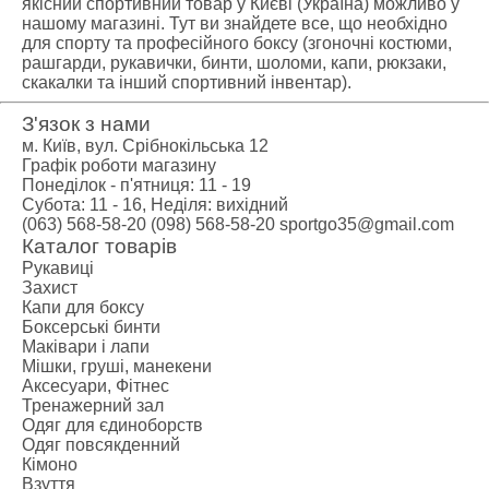
якісний спортивний товар у Києві (Україна) можливо у
нашому магазині. Тут ви знайдете все, що необхідно
для спорту та професійного боксу (згоночні костюми,
рашгарди, рукавички, бинти, шоломи, капи, рюкзаки,
скакалки та інший спортивний інвентар).
З'язок з нами
м. Київ, вул. Срібнокільська 12
Графік роботи магазину
Понеділок - п'ятниця: 11 - 19
Субота: 11 - 16, Неділя: вихідний
(063) 568-58-20
(098) 568-58-20
sportgo35@gmail.com
Каталог товарів
Рукавиці
Захист
Капи для боксу
Боксерські бинти
Маківари і лапи
Мішки, груші, манекени
Аксесуари, Фітнес
Тренажерний зал
Одяг для єдиноборств
Одяг повсякденний
Кімоно
Взуття