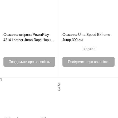
Скакалка шкіряна PowerPlay
Скакалка Ultra Speed Extreme
4214 Leather Jump Rope Чорна
Jump-300 см
2.75 см.
Відгуки
1
Повідомити про наявність
Повідомити про наявність
1
2
3