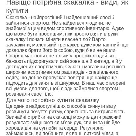
Навіщо потрібна скакалка - види, як
купити
Скакалка - найпростіший і найдешевший спосіб
зайнятися спортом. Не знайдеться людини, не
знайомої з цим видом спортивного інвентарю. Адже
що може бути простішим, ніж просто взяти в руки
скакалку і почати міняти власне тіло? Варто
зауважити, маленький тренажер дуже компактний, що
дозволяє брати його із собою, куди б ви не йшли.
Снаряд має попит не тільки у простих людей, які
бажають підкоригувати свій зовнішній вигляд, а й у
досвідчених спортсменів. Сучасні магазини рясніють
широким асортиментом рашгардів - спеціального
одягу, що добре пропускає повітря, що найкраще
підходить для занять зі шнурком. В наш час створені
всі умови для того, щоб люди займалися спортом і
розвивали своє тіло.
Для чого потрібно купити скакалку
Це один з найдоступніших способів скинути вагу,
розвинути почуття ритму, спритність та витривалість.
Звичайні стрибки на скакалці можуть дати разючий
результат: зміцнюються м'язи рук, спини та ніг, йде
хороша дія на суглоби та серце. Регулярно
займаючись, ви побачите, як ваші литкові м'язи, а