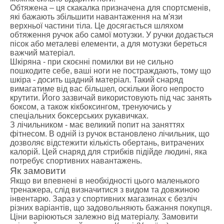
Обтяжена – ця скакалка призначена для спортсменів,
які бажають збільшити навантаження на м'язи
верхньої частини тіла. Це досягається шляхом
обтяження ручок або самої мотузки. У ручки додається
пісок або металеві елементи, а для мотузки береться
важчий матеріал.
Шкіряна - при скоєнні помилки ви не сильно
пошкодите себе, ваші ноги не постраждають, тому що
шкіра - досить щадний матеріал. Такий снаряд
вимагатиме від вас більшел, оскільки його непросто
крутити. Його зазвичай використовують під час занять
боксом, а також кікбоксингом, тренуючись у
спеціальних боксерських рукавичках.
З лічильником - має великий попит на заняттях
фітнесом. В одній із ручок встановлено лічильник, що
дозволяє відстежити кількість обертань, витрачених
калорій. Цей снаряд для стрибків підійде людині, яка
потребує спортивних навантажень.
Як замовити
Якщо ви впевнені в необхідності цього маленького
тренажера, слід визначитися з видом та довжиною
інвентарю. Зараз у спортивних магазинах є безліч
різних варіантів, що задовольняють бажання покупця.
Ціни варіюються залежно від матеріалу. Замовити