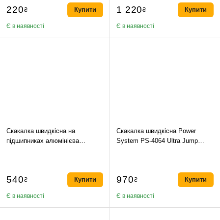
220
1 220
₴
Купити
₴
Купити
Є в наявності
Є в наявності
Скакалка швидкісна на
Скакалка швидкісна Power
підшипниках алюмінієва
System PS-4064 Ultra Jump
PowerPlay 4207 Elite Jump Rope
Rope Silver-275см
Синя (3m.)
540
970
₴
Купити
₴
Купити
Є в наявності
Є в наявності