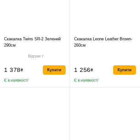
Скакалка Twins SR-2 Зелений
Скакалка Leone Leather Brown-
290см
260см
Відгуки
7
1 378
1 256
₴
Купити
₴
Купити
Є в наявності
Є в наявності