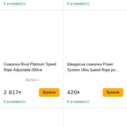
Є в наявності
Є в наявності
Скакалка Rival Platinum Speed
Швидкісна скакалка Power
Rope Adjustable-300см
System Ultra Speed Rope ps-
4033 Чорний 280см
Відгуки
1
2 817
420
₴
Купити
₴
Купити
Є в наявності
Є в наявності