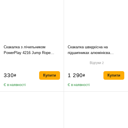
Скакалка з лічильником
Скакалка швидкісна на
PowerPlay 4216 Jump Rope
підшипниках алюмінієва
Чорна 2.8 см.
MadMax MFA-286 Speed jump
Відгуки
2
rope Red-300см
330
1 290
₴
Купити
₴
Купити
Є в наявності
Є в наявності