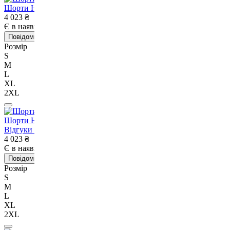
Шорти Hayabusa Men's Layered Performance Shorts Grey-S
4 023
₴
Є в наявності
Немає в наявності
Повідомити про наявність
Розмір
S
M
L
XL
2XL
Шорти Hayabusa Men's Layered Performance Shorts-S
Відгуки
1
4 023
₴
Є в наявності
Немає в наявності
Повідомити про наявність
Розмір
S
M
L
XL
2XL