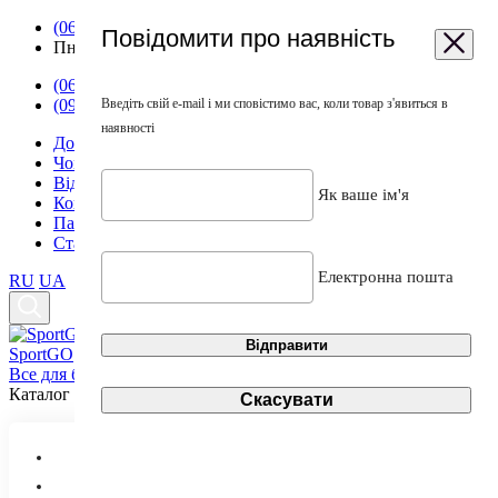
(063) 568-58-20
Повідомити про наявність
Пн - Пт: 11-19:00; Cб: 11-16:00; Нд: вихідний
(063) 568-58-20
(098) 568-58-20
Введіть свій e-mail і ми сповістимо вас, коли товар з'явиться в
наявності
Доставка
Чому ми?
Відгуки клієнтів
Як ваше ім'я
Контакти
Партнерство
Статті
Електронна пошта
RU
UA
Відправити
Sport
GO
Все для боксу, єдиноборств
Каталог
Скасувати
Рукавиці
Захист