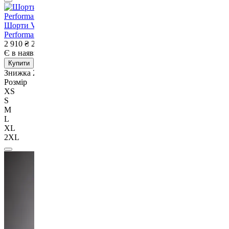
Шорти Venum UFC Fusion Authentic Fight Week Men’s
Performance Short Oceanic Blue-S
2 910
₴
2 320
₴
Є в наявності
Немає в наявності
Купити
Знижка 20%
Розмір
XS
S
M
L
XL
2XL