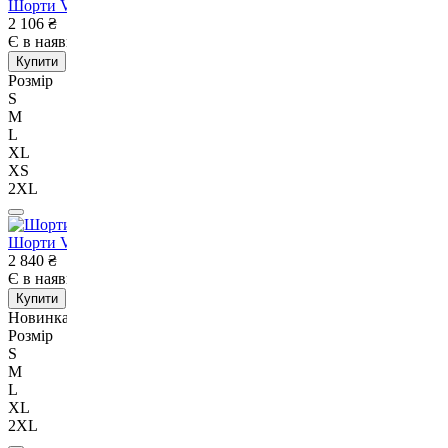
Шорти Venum Origins Training Short Loma Edition-S
2 106
₴
Є в наявності
Немає в наявності
Купити
Розмір
S
M
L
XL
XS
2XL
Шорти Venum Stealth Training Shorts Khaki/Dark Green-S
2 840
₴
Є в наявності
Немає в наявності
Купити
Новинка
Розмір
S
M
L
XL
2XL