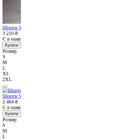
Шорти Venum Midnight Fury Training Shorts Black/Grey/Silver-S
3 210
₴
Є в наявності
Немає в наявності
Купити
Розмір
S
M
L
XL
2XL
Шорти Venum Silent Power Cotton Short Black-M
2 464
₴
Є в наявності
Немає в наявності
Купити
Розмір
S
M
L