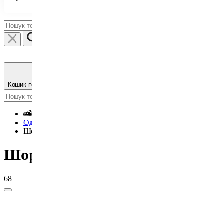
Кошик порожній
Гарних покупок :)
Одяг повсякденний
Шорти
Шорти
68
Фільтри