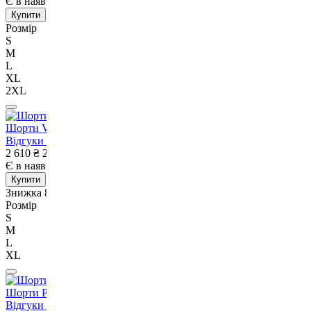
Є в наявності
Немає в наявності
Купити
Розмір
S
M
L
XL
2XL
Шорти Venum G-Fit Air Training Short Sand-S
Відгуки
1
2 610
₴
2 410
₴
Є в наявності
Немає в наявності
Купити
Знижка 8%
Розмір
S
M
L
XL
Шорти Peresvit Air Motion Loose Grey-S
Відгуки
2