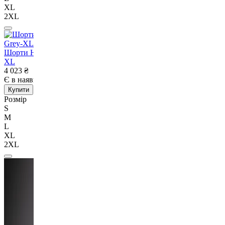
XL
2XL
Шорти Hayabusa Men's Layered Performance Shorts Light Grey-
XL
4 023
₴
Є в наявності
Немає в наявності
Купити
Розмір
S
M
L
XL
2XL