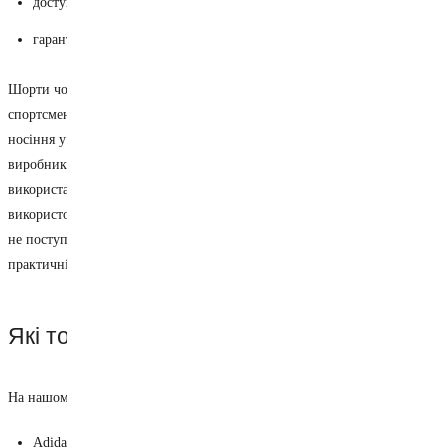
доступні ціни;
гарантію від виробника.
Шорти чоловічі спортивні призначені як для професійних
спортсменів, які беруть участь у єдиноборствах та ММА, так і для
носіння у повсякденному житті. Залежно від сфери використання та
виробника, вони можуть бути виконані з різних тканин та з
використанням зручної фурнітури. В основному як матеріал
використовують поліестер, спандекс і бавовну. Синтетичні матеріали
не поступаються натуральним за якістю та мають ряд переваг, такі як
практичність та зносостійкість.
Які торгові марки є в колекції?
На нашому сайті шорти представлені такими брендами:
Adidas;