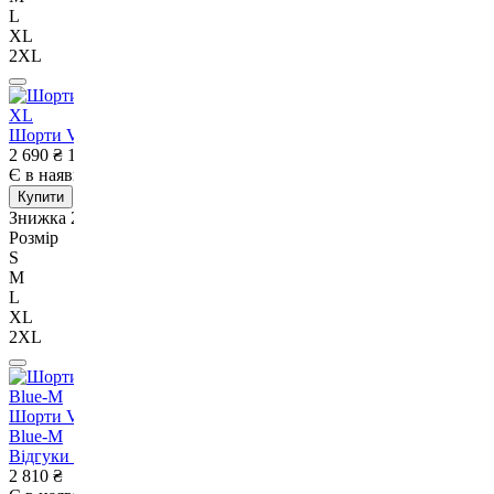
L
XL
2XL
Шорти Venum Tempest Men's Training Shorts Navy Blue/Blue-XL
2 690
₴
1 990
₴
Є в наявності
Немає в наявності
Купити
Знижка 26%
Розмір
S
M
L
XL
2XL
Шорти Venum x Top Rank Original Men's Training Shorts Navy
Blue-M
Відгуки
1
2 810
₴