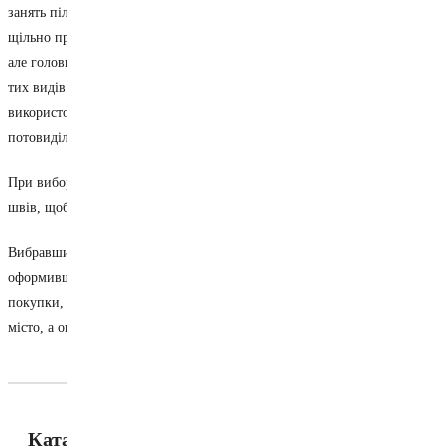
занять пілатесом та йогою найкращим варіантом будуть еластичні та
щільно прилеглі, а для активних ігор та бігу підійдуть широкі моделі,
але головною умовою є зручність та відсутність скутості рухів. Для
тих видів спорту, де передбачаються інтенсивні фізичні навантаження,
використовується одяг з матеріалів, що дихають, здатних регулювати
потовиділення.
При виборі спортивних шортів варто звернути увагу і на обробку
швів, щоб при русі не було дискомфорту та не травмувалася шкіра.
Вибравши шорти спортивні чоловічі в інтернет-магазині SportGO та
оформивши замовлення, слід уточнити кількість одиниць товару для
покупки, бажаний колір та розмір. Доставка здійснюється в будь-яке
місто, а оплата провадиться при отриманні товару.
Каталог товарів