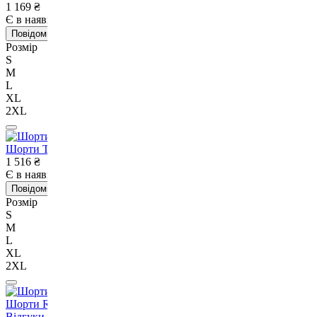
1 169
₴
Є в наявності
Немає в наявності
Повідомити про наявність
Розмір
S
M
L
XL
2XL
Шорти TITLE Boxing Velocity Shorts Black-S
1 516
₴
Є в наявності
Немає в наявності
Повідомити про наявність
Розмір
S
M
L
XL
2XL
Шорти Rival Elite Active Shorts-S
Відгуки
2