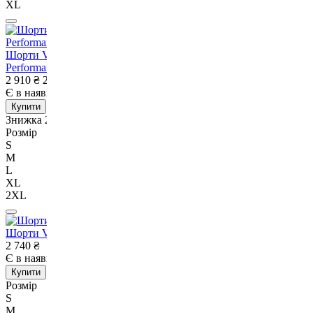
XL
Шорти Venum UFC Fusion Authentic Fight Week Men's
Performance Short Earthen Brown-S
2 910
₴
2 320
₴
Є в наявності
Немає в наявності
Купити
Знижка 20%
Розмір
S
M
L
XL
2XL
Шорти Venum G-Fit Air Training Short Foggy Blue-M
2 740
₴
Є в наявності
Немає в наявності
Купити
Розмір
S
M