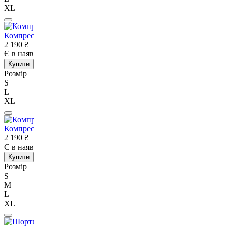
XL
Компресійні шорти для RDX MMA T16 Green-S
2 190
₴
Є в наявності
Немає в наявності
Купити
Розмір
S
L
XL
Компресійні шорти для RDX MMA T16 Red-S
2 190
₴
Є в наявності
Немає в наявності
Купити
Розмір
S
M
L
XL