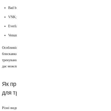
Bad boy;
VNK;
Everlast;
Venum.
Особливістю спортивних шортів є відсутність застібок у вигляді
блискавки, оскільки цей елемент може завдати травми під час
тренувань. Такі моделі мають зручну еластичну гумку зі шнурком, що
дає можливість регулювати ширину пояса.
Як правильно підібрати спортивні шорти
для тренувань?
Різні види спорту вимагають певних тонкощів у виборі одягу. Для