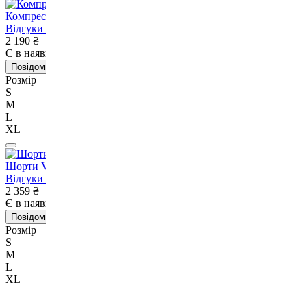
Компресійні шорти для RDX MMA T16 BLACK-XL
Відгуки
1
2 190
₴
Є в наявності
Немає в наявності
Повідомити про наявність
Розмір
S
M
L
XL
Шорти Venum G-Fit Training Shorts Black Gold S
Відгуки
1
2 359
₴
Є в наявності
Немає в наявності
Повідомити про наявність
Розмір
S
M
L
XL