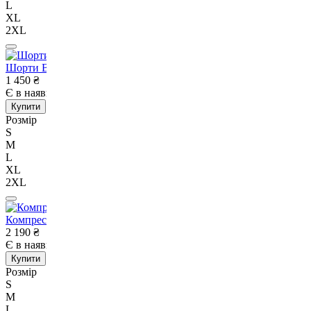
L
XL
2XL
Шорти BOXRAW Valdes Сірі-S
1 450
₴
Є в наявності
Немає в наявності
Купити
Розмір
S
M
L
XL
2XL
Компресійні шорти для RDX MMA T16 Grey-S
2 190
₴
Є в наявності
Немає в наявності
Купити
Розмір
S
M
L