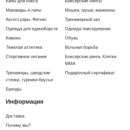
Капы для бокса
Боксерские бинты
Макивары и лапы
Мешки, груши, манекены
Аксессуары, Фитнес
Тренажерный зал
Одежда для единоборств
Одежда повседневная
Кимоно
Обувь
Тяжелая атлетика
Вольная борьба
Спортивное питание
Боксерские ринги, Клетки
ММА
Тренажеры, шведские
Подарочный сертификат
стенки, турники-брусья
Бренды
Информация
Доставка
Почему мы?