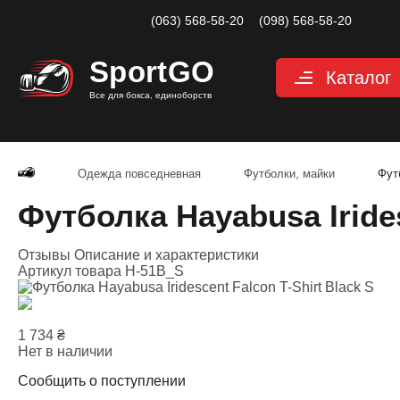
(063) 568-58-20
(098) 568-58-20
Sport
GO
Каталог
Все для бокса, единоборств
Перчатки
Защита
Одежда повседневная
Футболки, майки
Футб
Капы для бокса
Футболка Hayabusa Irides
Боксерские бин
Отзывы
Описание и характеристики
Макивары и лап
Артикул товара
H-51B_S
Мешки, груши, 
Аксессуары, Фи
1 734
₴
Тренажерный за
Нет в наличии
Одежда для еди
Сообщить о поступлении