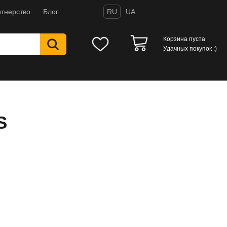
тнерство
Блог
RU
UA
Корзина пуста
Удачных покупок :)
S