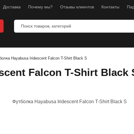
Доставка
Почему мы?
Отзывы клиентов
Контакты
Пар
олка Hayabusa Iridescent Falcon T-Shirt Black S
cent Falcon T-Shirt Black 
ты
ы
манекены
тнес
л
ноборств