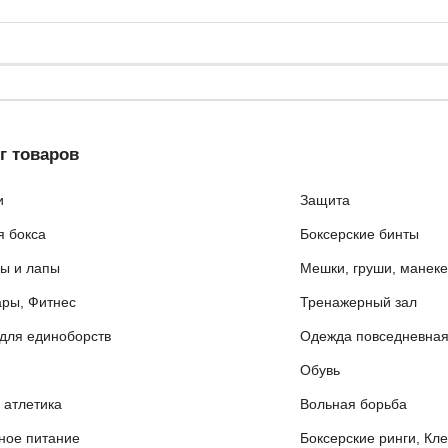
г товаров
и
Защита
я бокса
Боксерские бинты
ы и лапы
Мешки, груши, манек
ары, Фитнес
Тренажерный зал
для единоборств
Одежда повседневна
Обувь
 атлетика
Вольная борьба
ное питание
Боксерские ринги, Кл