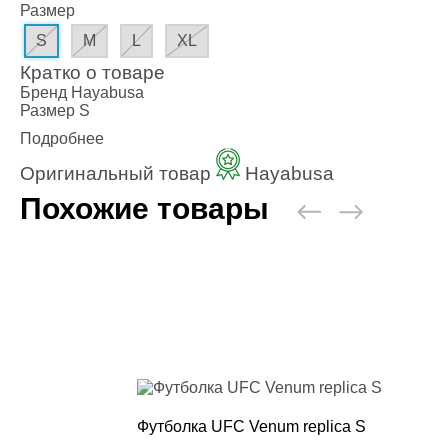
Одежда повседн
Размер
S
M
L
XL
Кимоно
Кратко о товаре
Обувь
Бренд
Hayabusa
Тяжелая атлети
Размер
S
Подробнее
Вольная борьба
Оригинальный товар
Hayabusa
Спортивное пит
Похожие товары
Боксерские ринг
Тренажеры, швед
турники-брусья
Подарочный сер
Бренды
Футболка UFC Venum replica S