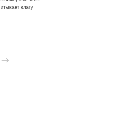
остюмы, пояс сауна
питывает влагу.
седневная
стовки
айки
хэквондо
карате
 дзюдо
моно
ссовки