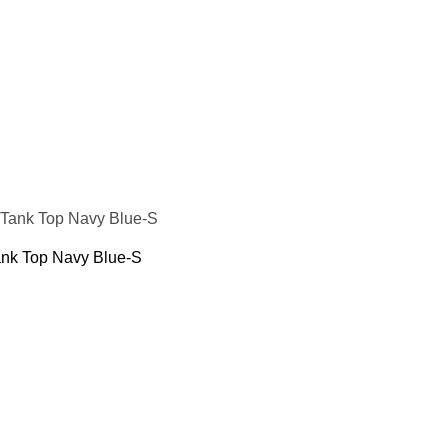
кие груши
подушки
пежи, крепления для груши и мешка
я борьбы
 Фитнес
ениры
 воды
 йоги и фитнеса
Кольца
пресса
ank Top Navy Blue-S
отжиманий
аки
резина для тренировок
ля шеи
и