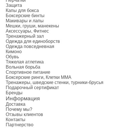
Креатин
Перчатки
Защита
Предтренир
Капы для бокса
Протеин
Боксерские бинты
Протеиновые
Макивары и лапы
Мешки, груши, манекены
Боксерские 
Аксессуары, Фитнес
Категории
Тренажерный зал
Боксерские 
Одежда для единоборств
Одежда повседневная
Клетки ММА
Кимоно
Тренажеры, 
Обувь
Категории
Тяжелая атлетика
Вольная борьба
Спортивные
Спортивное питание
Турники-бру
Боксерские ринги, Клетки ММА
Шведские ст
Тренажеры, шведские стенки, турники-брусья
Подарочный сертификат
Подарочный
Бренды
Бренды
Информация
Доставка
Почему мы?
Отзывы клиентов
Контакты
Партнерство