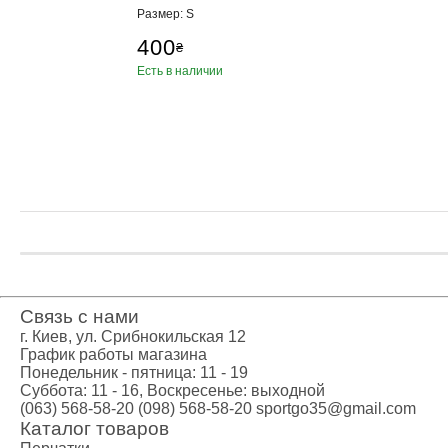
Тяжелая атл
Размер: S
Категории
400
₴
Бинты для п
Есть в наличии
Кистевые би
Лямки для т
Пояс для тя
Женский кос
Мужской кос
Носки для т
Вольная бор
Категории
Борцовские 
Борцовское 
Связь с нами
Спортивное 
г. Киев, ул. Срибнокильская 12
Категории
График работы магазина
Понедельник - пятница: 11 - 19
BCAA
Суббота: 11 - 16, Воскресенье: выходной
L-карнитин
(063) 568-58-20
(098) 568-58-20
sportgo35@gmail.com
Витамины и
Каталог товаров