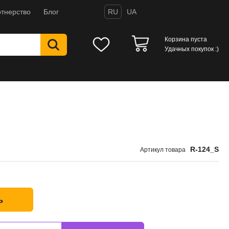
тнерство
Блог
RU
UA
Корзина пуста
Удачных покупок :)
R-124_S
Артикул товара
ь