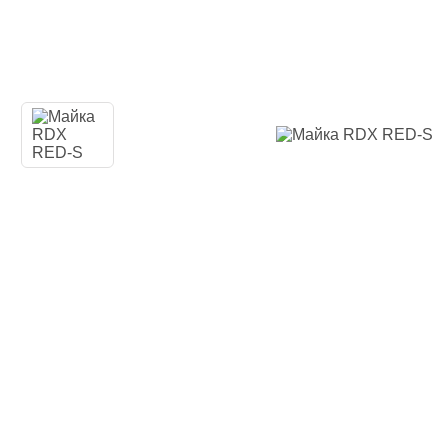
Наколенники
Голеностоп
Капы для бо
Категории
Стандартная
Двойная кап
Капа для бр
Футляр
Боксерские 
Макивары и
Категории
Боксерские 
Макивара, 
Палки и Рак
Мешки, груш
Категории
Груша для б
Мешки для 
Водоналивн