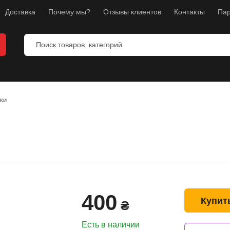
Доставка
Почему мы?
Отзывы клиентов
Контакты
Пар
я бокса
ля ММА
ки
я каратэ
перчатки
я фитнеса
и
бокса
400
Купит
₴
ног
уса и груди
Есть в наличии