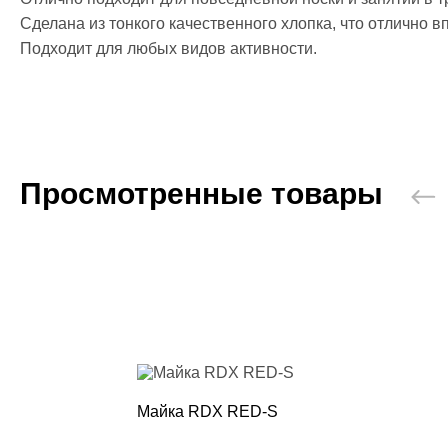
Сгоночные к
Сделана из тонкого качественного хлопка, что отлично в
Одежда пов
Подходит для любых видов активности.
Категории
Кофты и тол
Штаны
Футболки, м
Шорты
Кимоно
Просмотренные товары
Категории
Добок для т
Кимоно для 
Кимоно для
Пояс для ки
Обувь
Категории
Борцовки
Боксерки
Майка RDX RED-S
Штангетки
Мужские кро