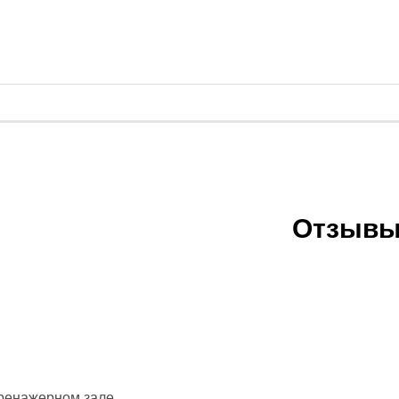
ролики
й зал
очные платформы, Bosu
россфита
танги
Отзывы
 единоборств
 форма
икбоксинга
нная одежда
айского бокса
 ММА
тренажерном зале.