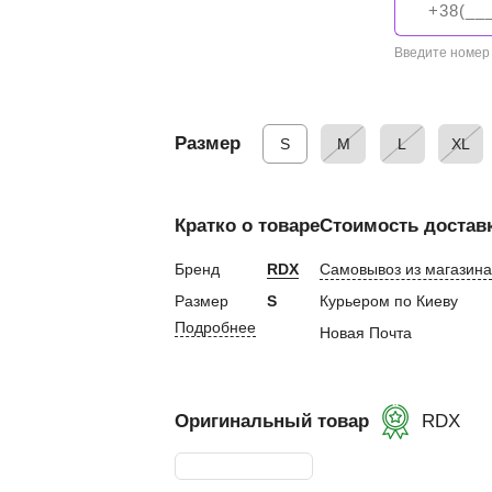
 и налокотники
ы
Введите номер
кса
 капа
а
Размер
S
M
L
XL
екетов
бинты
Кратко о товаре
Стоимость достав
 лапы
Бренд
RDX
Самовывоз из магазина
лапы
Размер
S
Курьером по Киеву
Пады
Подробнее
Новая Почта
етки
и, манекены
Оригинальный товар
RDX
окса
бокса
ой мешок