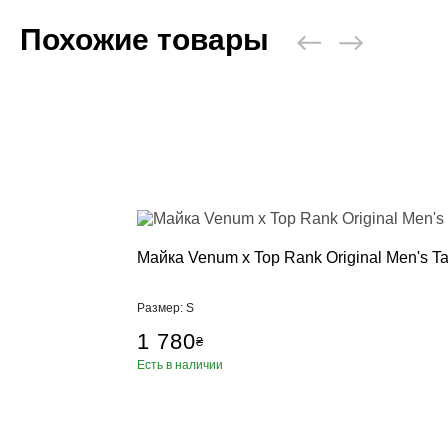
Пневматичес
Похожие товары
Настенные 
Стойки, кре
Манекен дл
Аксессуары,
Категории
Брелки, сув
Бутылка для
Коврики для
Петли TRX, 
Ролики для 
Майка Venum x Top Rank Original Men's T
Упоры для 
Фитболы
Размер: S
Сумки, рюкз
1 780
₴
Скакалки
Есть в наличии
Эспандеры, 
Тренажер д
Утяжелител